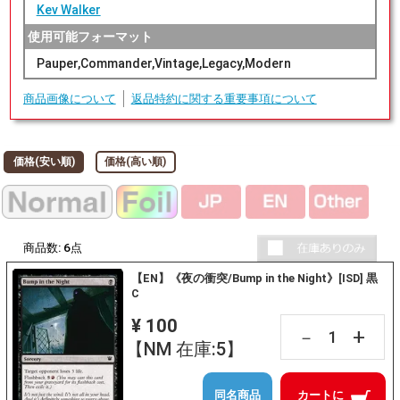
Kev Walker
使用可能フォーマット
Pauper,Commander,Vintage,Legacy,Modern
商品画像について
返品特約に関する重要事項について
価格(安い順)
価格(高い順)
商品数:
6
点
【EN】《夜の衝突/Bump in the Night》[ISD] 黒
C
¥ 100
+
－
【NM 在庫:5】
同名商品
カートに