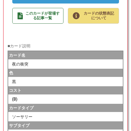
このカードが登場す
カードの状態表記
る記事一覧
について
■カード説明
カード名
夜の衝突
色
黒
コスト
(B)
カードタイプ
ソーサリー
サブタイプ