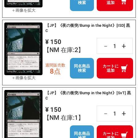
検索
追加
【JP】《夜の衝突/Bump in the Night》[ISD] 黒
C
¥ 150
+
－
【NM 在庫:2】
週間販売数
同名商品
カートに
8点
検索
追加
【JP】《夜の衝突/Bump in the Night》[SvT] 黒
C
¥ 150
+
－
【NM 在庫:1】
同名商品
カートに
検索
追加