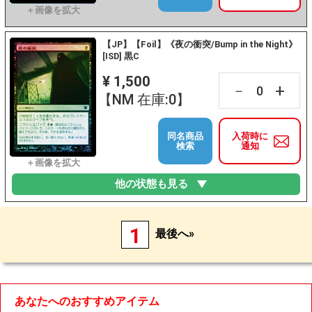
【JP】【Foil】《夜の衝突/Bump in the Night》
[ISD] 黒C
¥ 1,500
+
－
【NM 在庫:0】
同名商品
入荷時に
検索
通知
他の状態も見る
1
最後へ»
あなたへのおすすめアイテム