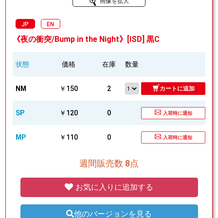
画像を拡大
JP
EN
《夜の衝突/Bump in the Night》[ISD] 黒C
状態
価格
在庫
数量
NM
￥150
2
カートに追加
SP
￥120
0
入荷時に通知
MP
￥110
0
入荷時に通知
週間販売数 8点
お気に入りに追加する
他のバージョンを見る