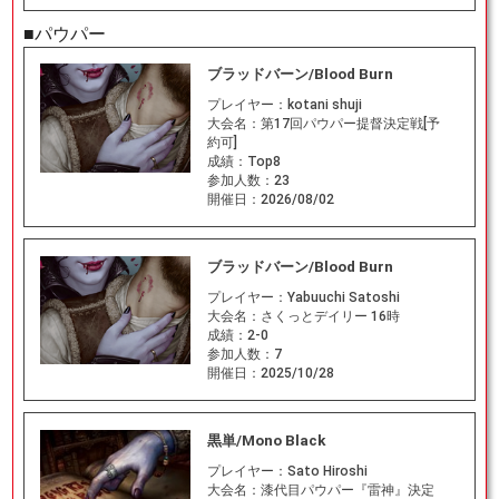
■パウパー
ブラッドバーン/Blood Burn
プレイヤー：
kotani shuji
大会名：
第17回パウパー提督決定戦[予
約可]
成績：
Top8
参加人数：
23
開催日：
2026/08/02
ブラッドバーン/Blood Burn
プレイヤー：
Yabuuchi Satoshi
大会名：
さくっとデイリー 16時
成績：
2-0
参加人数：
7
開催日：
2025/10/28
黒単/Mono Black
プレイヤー：
Sato Hiroshi
大会名：
漆代目パウパー『雷神』決定