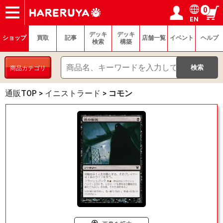
0
EN
ショップ
買取
記事
デッキ検索
デッキ構築
選手一覧
店舗一覧
イベント
ヘルプ
お問い合わせ
ログイン／会員登録
マイページ
デッキ
デッキ
ショップ
買取
記事
店舗一覧
イベント
ヘルプ
検索
構築
商品カテゴリ
通販TOP
>
イニストラード
>
コモン