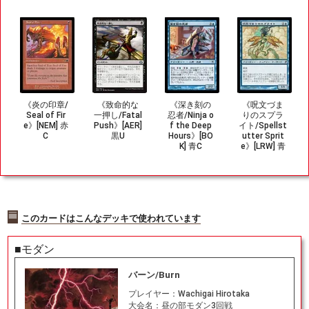
《炎の印章/
《致命的な
《深き刻の
《呪文づま
Seal of Fir
一押し/Fatal
忍者/Ninja o
りのスプラ
e》[NEM] 赤
Push》[AER]
f the Deep
イト/Spellst
C
黒U
Hours》[BO
utter Sprit
K] 青C
e》[LRW] 青
C
このカードはこんなデッキで使われています
■モダン
バーン/Burn
プレイヤー：
Wachigai Hirotaka
大会名：
昼の部モダン3回戦