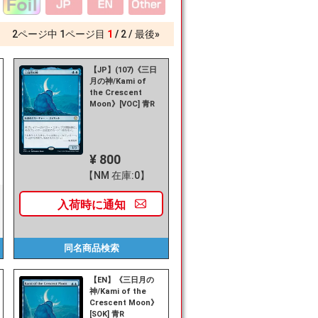
2
ページ中
1
ページ目
1
2
最後»
【JP】(107)《三日
月の神/Kami of
the Crescent
Moon》[VOC] 青R
¥ 800
【NM 在庫:0】
入荷時に
通知
同名商品
検索
【EN】《三日月の
神/Kami of the
Crescent Moon》
[SOK] 青R