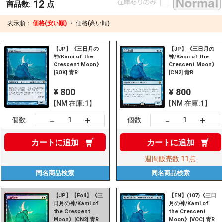
12
商品数:
点
表示順：
価格(安い順)
・
価格(高い順)
【JP】《三日月の
【JP】《三日月の
神/Kami of the
神/Kami of the
Crescent Moon》
Crescent Moon》
[SOK] 青R
[CN2] 青R
¥ 800
¥ 800
【NM 在庫:1】
【NM 在庫:1】
+
+
－
－
個数
個数
カートに
追加
カートに
追加
週間販売数
11点
同名商品
検索
同名商品
検索
【JP】【Foil】《三
【EN】(107)《三日
日月の神/Kami of
月の神/Kami of
the Crescent
the Crescent
Moon》[CN2] 青R
Moon》[VOC] 青R