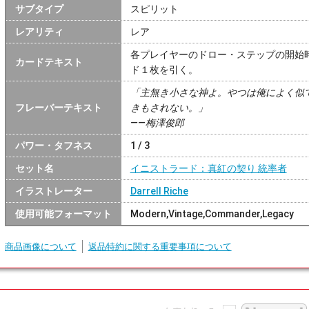
サブタイプ
スピリット
レアリティ
レア
各プレイヤーのドロー・ステップの開始
カードテキスト
ド１枚を引く。
「主無き小さな神よ。やつは俺によく似
フレーバーテキスト
きもされない。」
――梅澤俊郎
パワー・タフネス
1 / 3
セット名
イニストラード：真紅の契り 統率者
イラストレーター
Darrell Riche
使用可能フォーマット
Modern,Vintage,Commander,Legacy
商品画像について
返品特約に関する重要事項について