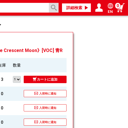
0
詳細検索
EN
ログイン／会員登録
マイページ
ア
e Crescent Moon》[VOC] 青R
在庫
数量
3
カートに追加
0
入荷時に通知
0
入荷時に通知
0
入荷時に通知