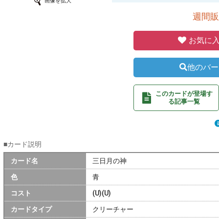
画像を拡大
週間販
お気に入
他のバー
このカードが登場す
る記事一覧
■カード説明
カード名
三日月の神
色
青
コスト
(U)(U)
カードタイプ
クリーチャー