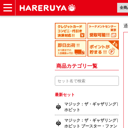
ショップ
買取
記事
デッキ検索
デッキ構築
選手一覧
店舗一覧
イベント
ヘルプ
お問い合わせ
通
商品カテゴリ一覧