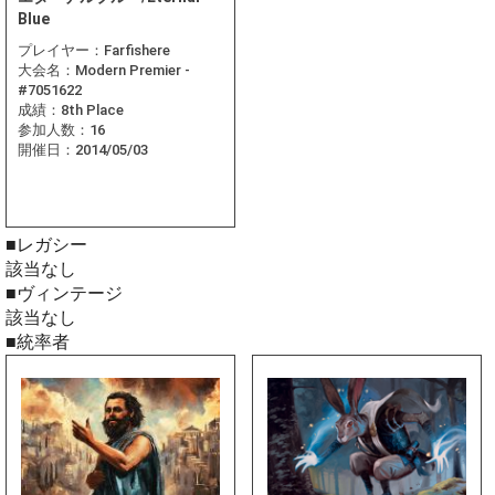
Blue
プレイヤー：
Farfishere
大会名：
Modern Premier -
#7051622
成績：
8th Place
参加人数：
16
開催日：
2014/05/03
■レガシー
該当なし
■ヴィンテージ
該当なし
■統率者