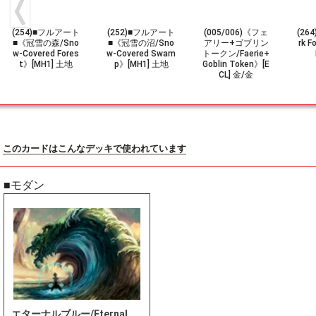
(254)■フルアート
(252)■フルアート
(005/006)《フェ
(26
■《冠雪の森/Sno
■《冠雪の沼/Sno
アリー+ゴブリン
rk 
w-Covered Fores
w-Covered Swam
トークン/Faerie+
t》[MH1] 土地
p》[MH1] 土地
Goblin Token》[E
CL] 金/金
このカードはこんなデッキで使われています
■モダン
エターナルブルー/Eternal