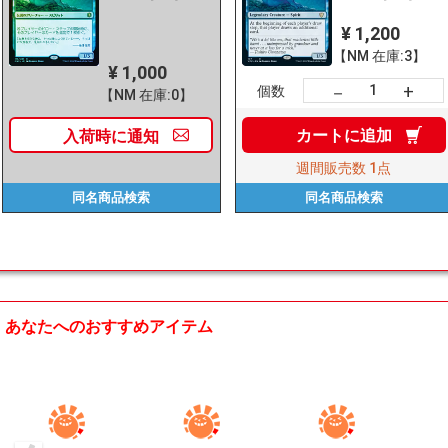
¥ 1,200
【NM 在庫:3】
¥ 1,000
+
－
個数
【NM 在庫:0】
カートに
追加
入荷時に
通知
週間販売数
1点
同名商品
検索
同名商品
検索
あなたへのおすすめアイテム