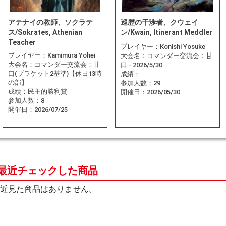
アテナイの教師、ソクラテ
巡歴の干渉者、クウェイ
ス/Sokrates, Athenian
ン/Kwain, Itinerant Meddler
Teacher
プレイヤー：
Konishi Yosuke
プレイヤー：
Kamimura Yohei
大会名：
コマンダー交流会：甘
大会名：
コマンダー交流会：甘
口 - 2026/5/30
口(ブラケット2基準)【休日13時
成績：
の部】
参加人数：
29
成績：
民主的勝利賞
開催日：
2026/05/30
参加人数：
8
開催日：
2026/07/25
最近チェックした商品
近見た商品はありません。