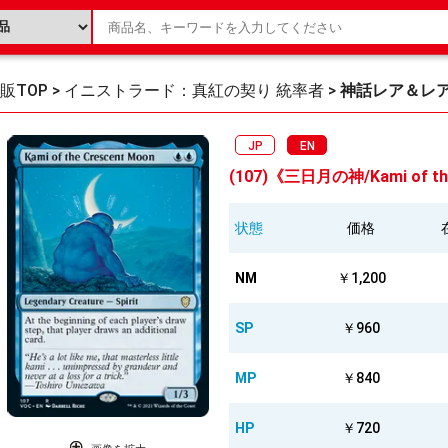
販TOP
>
イニストラード：真紅の契り 統率者
>
神話レア＆レ
JP
EN
(107)《三日月の神/Kami of th
状態
価格
NM
￥1,200
SP
￥960
MP
￥840
HP
￥720