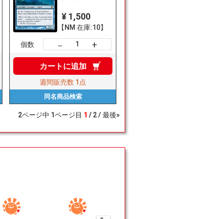
¥ 1,500
【NM 在庫:10】
+
－
個数
カートに
追加
週間販売数
1点
同名商品
検索
2
ページ中
1
ページ目
1
2
最後»