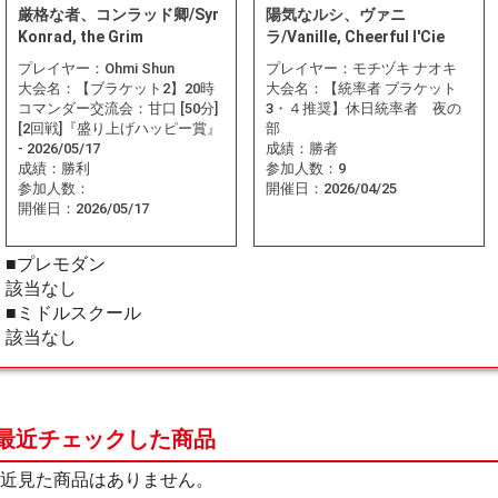
厳格な者、コンラッド卿/Syr
陽気なルシ、ヴァニ
Konrad, the Grim
ラ/Vanille, Cheerful l'Cie
プレイヤー：
Ohmi Shun
プレイヤー：
モチヅキ ナオキ
大会名：
【ブラケット2】20時
大会名：
【統率者 ブラケット
コマンダー交流会：甘口 [50分]
3・４推奨】休日統率者 夜の
[2回戦]『盛り上げハッピー賞』
部
- 2026/05/17
成績：
勝者
成績：
勝利
参加人数：
9
参加人数：
開催日：
2026/04/25
開催日：
2026/05/17
■プレモダン
該当なし
■ミドルスクール
該当なし
最近チェックした商品
近見た商品はありません。