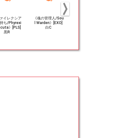
ァイレクシア
《魂の管理人/Sou
《ファイレクシア
《闇の天使
ち/Phyrexi
l Warden》[EXO]
の巨像/Phyrexian
ア/Selenia, 
Scuta》[PLS]
白C
Colossus》[USG]
Angel》[TM
黒R
茶R