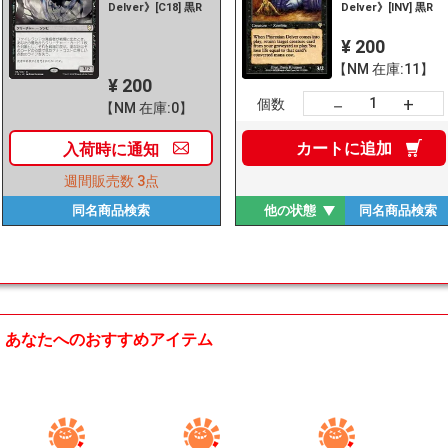
Delver》[C18] 黒R
Delver》[INV] 黒R
¥ 200
【NM 在庫:11】
¥ 200
+
－
個数
【NM 在庫:0】
カートに
追加
入荷時に
通知
週間販売数
3点
同名商品
検索
他の状態
同名商品
検索
あなたへのおすすめアイテム