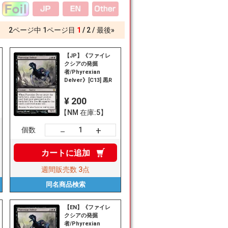
2
ページ中
1
ページ目
1
2
最後»
【JP】《ファイレ
クシアの発掘
者/Phyrexian
Delver》[C13] 黒R
¥ 200
【NM 在庫:5】
+
－
個数
カートに
追加
週間販売数
3点
同名商品
検索
【EN】《ファイレ
クシアの発掘
者/Phyrexian