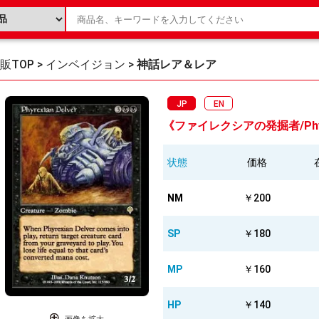
販TOP
>
インベイジョン
>
神話レア＆レア
JP
EN
《ファイレクシアの発掘者/Phyrexi
状態
価格
NM
￥200
SP
￥180
MP
￥160
HP
￥140