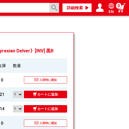
0
詳細検索
EN
ログイン／会員登録
マイページ
an Delver》[INV] 黒R
在庫
数量
0
入荷時に通知
21
カートに追加
14
カートに追加
0
入荷時に通知