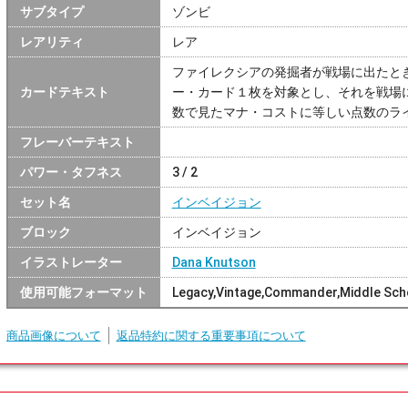
サブタイプ
ゾンビ
レアリティ
レア
ファイレクシアの発掘者が戦場に出たと
カードテキスト
ー・カード１枚を対象とし、それを戦場
数で見たマナ・コストに等しい点数のラ
フレーバーテキスト
パワー・タフネス
3 / 2
セット名
インベイジョン
ブロック
インベイジョン
イラストレーター
Dana Knutson
使用可能フォーマット
Legacy,Vintage,Commander,Middle Sc
商品画像について
返品特約に関する重要事項について