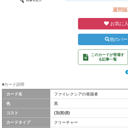
画像を拡大
週間販
お気に入
他のバー
このカードが登場す
る記事一覧
■カード説明
カード名
ファイレクシアの発掘者
色
黒
コスト
(3)(B)(B)
カードタイプ
クリーチャー