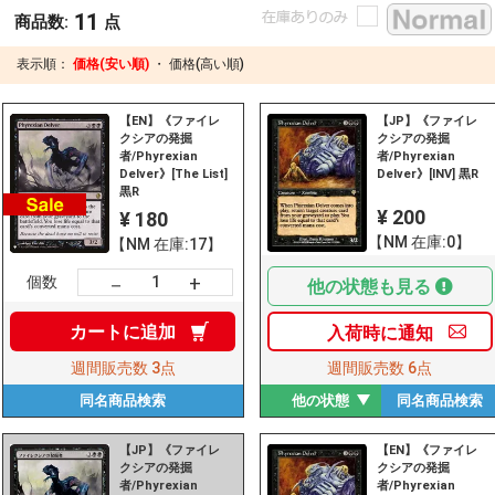
11
商品数:
点
表示順：
価格(安い順)
・
価格(高い順)
【EN】《ファイレ
【JP】《ファイレ
クシアの発掘
クシアの発掘
者/Phyrexian
者/Phyrexian
Delver》[The List]
Delver》[INV] 黒R
黒R
¥ 200
¥ 180
【NM 在庫:0】
【NM 在庫:17】
+
－
個数
他の状態も見る
カートに
追加
入荷時に
通知
週間販売数
3点
週間販売数
6点
同名商品
検索
他の状態
同名商品
検索
【JP】《ファイレ
【EN】《ファイレ
クシアの発掘
クシアの発掘
者/Phyrexian
者/Phyrexian