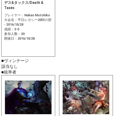
デス&タックス/Death &
Taxes
プレイヤー：
Nakao Motohiko
大会名：
平日レガシー20時の部
- 2016/10/28
成績：
3-0
参加人数：
30
開催日：
2016/10/28
■ヴィンテージ
該当なし
■統率者