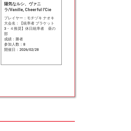
陽気なルシ、ヴァニ
ラ/Vanille, Cheerful l'Cie
プレイヤー：
モチヅキ ナオキ
大会名：
【統率者 ブラケット
3・４推奨】休日統率者 昼の
部
成績：
勝者
参加人数：
8
開催日：
2026/02/28