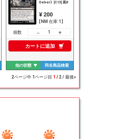
Delver》[C13] 黒R
¥ 200
【NM 在庫:1】
+
－
個数
カートに
追加
他の状態
同名商品
検索
2
ページ中
1
ページ目
1
2
最後»