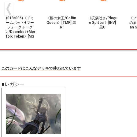
(018/006)《ドゥ
《棺の女王/Coffin
《疫病吐き/Plagu
《フ
ームボット+マー
Queen》[TMP] 黒
e Spitter》[INV]
の盾持
フォークトーク
R
黒U
an 
ン/Doombot+Mer
folk Token》[MS
H] 茶/青
このカードはこんなデッキで使われています
■レガシー