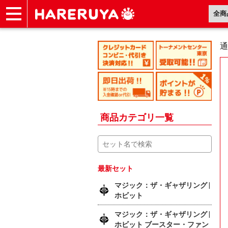
ショップ
買取
記事
デッキ検索
デッキ構築
選手一覧
店舗一覧
イベント
ヘルプ
お問い合わせ
通
商品カテゴリ一覧