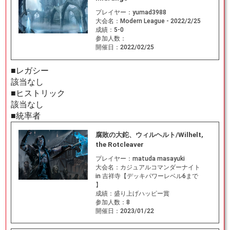
プレイヤー：
yumad3988
大会名：
Modern League - 2022/2/25
成績：
5-0
参加人数：
開催日：
2022/02/25
■レガシー
該当なし
■ヒストリック
該当なし
■統率者
腐敗の大鉈、ウィルヘルト/Wilhelt,
the Rotcleaver
プレイヤー：
matuda masayuki
大会名：
カジュアルコマンダーナイト
in 吉祥寺【デッキパワーレベル6まで
】
成績：
盛り上げハッピー賞
参加人数：
8
開催日：
2023/01/22