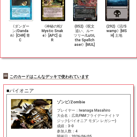
《ダンダー
《神秘の蛇/
(052)《呪文
(292)《沼/S
ン/Danda
Mystic Snak
追い、ルー
wamp》[MS
n》[CHR] 青
e》[APC] 金
ツリー/Lutri,
H] 土地
C
R
the Spellch
aser》[MUL]
金R
このカードはこんなデッキで使われています
■パイオニア
ゾンビ/Zombie
プレイヤー：
Iwanaga Masahiro
大会名：
広島FNMフライデーナイトマ
ジック(パイオニア モダン レガシー)
成績：
3-0
参加人数：
4
開催日：
2026/06/05