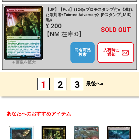
【JP】【Foil】(124)■プロモスタンプ付■《穢れ
た敵対者/Tainted Adversary》[Pスタンプ_MID]
黒R
¥ 200
+
－
【NM 在庫:0】
同名商品
入荷時に
検索
通知
1
2
3
最後へ»
あなたへのおすすめアイテム