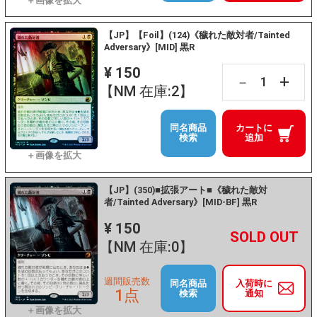
【JP】【Foil】(124)《穢れた敵対者/Tainted
Adversary》[MID] 黒R
¥ 150
+
－
【NM 在庫:2】
同名商品
カートに
検索
追加
【JP】(350)■拡張アート■《穢れた敵対
者/Tainted Adversary》[MID-BF] 黒R
¥ 150
+
－
【NM 在庫:0】
週間販売数
同名商品
入荷時に
1点
検索
通知