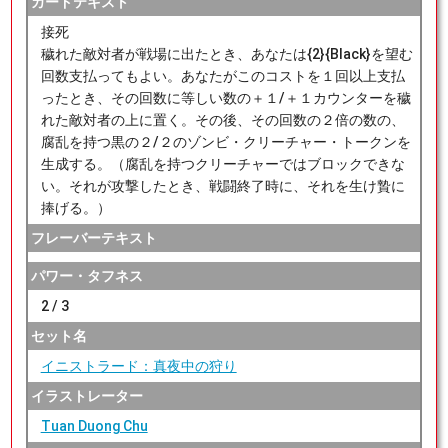
カードテキスト
接死
穢れた敵対者が戦場に出たとき、あなたは{2}{Black}を望む
回数支払ってもよい。あなたがこのコストを１回以上支払
ったとき、その回数に等しい数の＋１/＋１カウンターを穢
れた敵対者の上に置く。その後、その回数の２倍の数の、
腐乱を持つ黒の２/２のゾンビ・クリーチャー・トークンを
生成する。（腐乱を持つクリーチャーではブロックできな
い。それが攻撃したとき、戦闘終了時に、それを生け贄に
捧げる。）
フレーバーテキスト
パワー・タフネス
2 / 3
セット名
イニストラード：真夜中の狩り
イラストレーター
Tuan Duong Chu