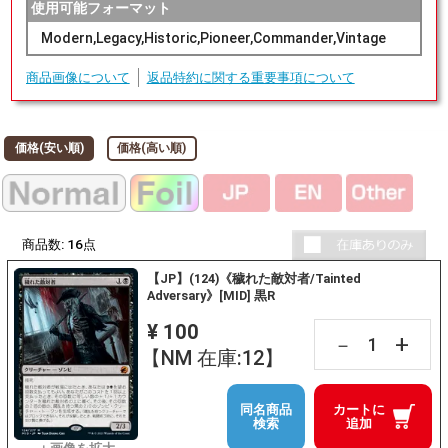
使用可能フォーマット
Modern,Legacy,Historic,Pioneer,Commander,Vintage
商品画像について
返品特約に関する重要事項について
価格(安い順)
価格(高い順)
商品数:
16
点
【JP】(124)《穢れた敵対者/Tainted
Adversary》[MID] 黒R
¥ 100
+
－
【NM 在庫:12】
同名商品
カートに
検索
追加