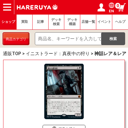
0
EN
ショップ
買取
記事
デッキ検索
デッキ構築
選手一覧
店舗一覧
イベント
ヘルプ
お問い合わせ
ログイン／会員登録
マイページ
デッキ
デッキ
ショップ
買取
記事
店舗一覧
イベント
ヘルプ
検索
構築
商品カテゴリ
通販TOP
>
イニストラード：真夜中の狩り
>
神話レア＆レア