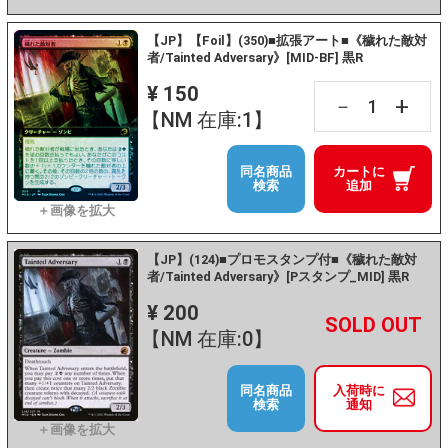
【JP】【Foil】(350)■拡張アート■《穢れた敵対
者/Tainted Adversary》[MID-BF] 黒R
¥ 150
+
－
【NM 在庫:1】
同名商品
カートに
検索
追加
【JP】(124)■プロモスタンプ付■《穢れた敵対
者/Tainted Adversary》[Pスタンプ_MID] 黒R
¥ 200
+
－
【NM 在庫:0】
同名商品
入荷時に
検索
通知