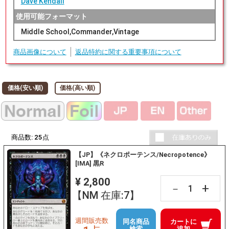
Dave Kendall
使用可能フォーマット
Middle School,Commander,Vintage
商品画像について
返品特約に関する重要事項について
価格(安い順)
価格(高い順)
商品数:
25
点
【JP】《ネクロポーテンス/Necropotence》
[IMA] 黒R
¥ 2,800
+
－
【NM 在庫:7】
週間販売数
同名商品
カートに
検索
追加