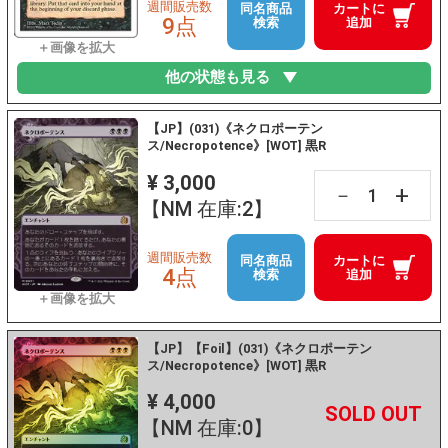
週間販売数
同名商品
カートに
9点
検索
追加
他の状態も見る
【JP】(031)《ネクロポーテン
ス/Necropotence》[WOT] 黒R
¥ 3,000
+
－
【NM 在庫:2】
週間販売数
同名商品
カートに
4点
検索
追加
【JP】【Foil】(031)《ネクロポーテン
ス/Necropotence》[WOT] 黒R
¥ 4,000
+
－
【NM 在庫:0】