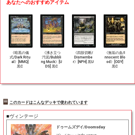
あなたへのおすすめアイテム
《暗黒の儀
《沸き立つ
《四肢切断/
《無垢の血/I
式/Dark Ritu
汚泥/Bubbli
Dismembe
nnocent Blo
al》[MMQ]
ng Muck》[U
r》[NPH] 黒U
od》[ODY]
黒C
DS] 黒C
黒C
このカードはこんなデッキで使われています
■ヴィンテージ
ドゥームズデイ/Doomsday