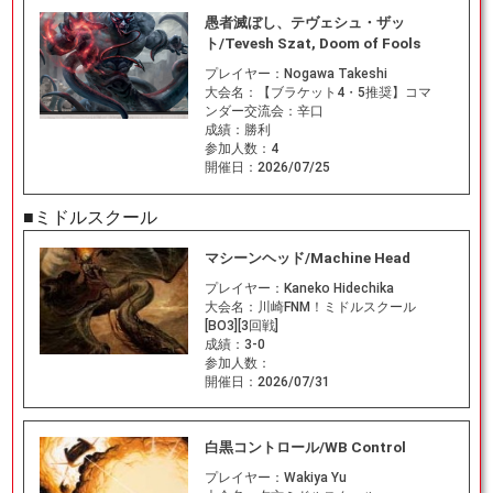
愚者滅ぼし、テヴェシュ・ザッ
ト/Tevesh Szat, Doom of Fools
プレイヤー：
Nogawa Takeshi
大会名：
【ブラケット4・5推奨】コマ
ンダー交流会：辛口
成績：
勝利
参加人数：
4
開催日：
2026/07/25
■ミドルスクール
マシーンヘッド/Machine Head
プレイヤー：
Kaneko Hidechika
大会名：
川崎FNM！ミドルスクール
[BO3][3回戦]
成績：
3-0
参加人数：
開催日：
2026/07/31
白黒コントロール/WB Control
プレイヤー：
Wakiya Yu