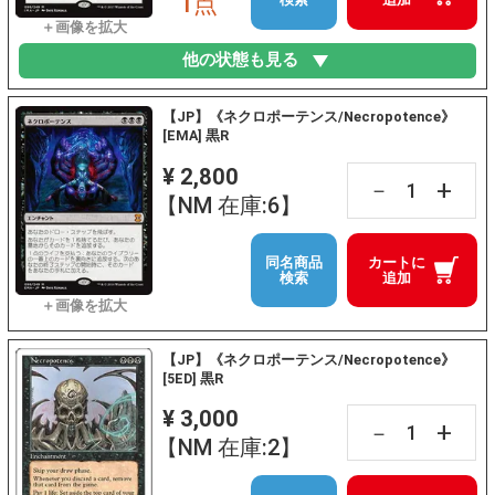
1点
他の状態も見る
【JP】《ネクロポーテンス/Necropotence》
[EMA] 黒R
¥ 2,800
+
－
【NM 在庫:6】
同名商品
カートに
検索
追加
【JP】《ネクロポーテンス/Necropotence》
[5ED] 黒R
¥ 3,000
+
－
【NM 在庫:2】