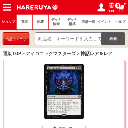
0
EN
ショップ
買取
記事
デッキ検索
デッキ構築
選手一覧
店舗一覧
イベント
ヘルプ
お問い合わせ
ログイン／会員登録
マイページ
デッキ
デッキ
ショップ
買取
記事
店舗一覧
イベント
ヘルプ
検索
構築
商品カテゴリ
通販TOP
>
アイコニックマスターズ
>
神話レア＆レア