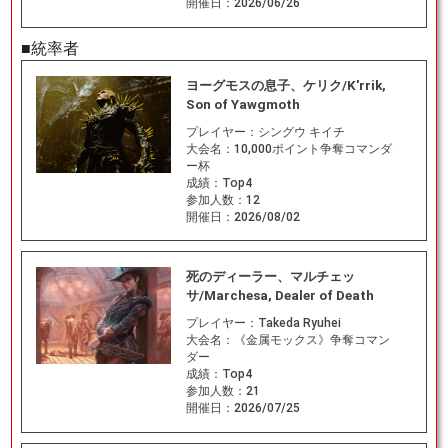
開催日：
2026/06/26
■統率者
ヨーグモスの息子、ケリク/K'rrik,
Son of Yawgmoth
プレイヤー：
シングウ キイチ
大会名：
10,000ポイント争奪コマンダ
ー杯
成績：
Top4
参加人数：
12
開催日：
2026/08/02
死のディーラー、マルチェッ
サ/Marchesa, Dealer of Death
プレイヤー：
Takeda Ryuhei
大会名：
《金属モックス》争奪コマン
ダー
成績：
Top4
参加人数：
21
開催日：
2026/07/25