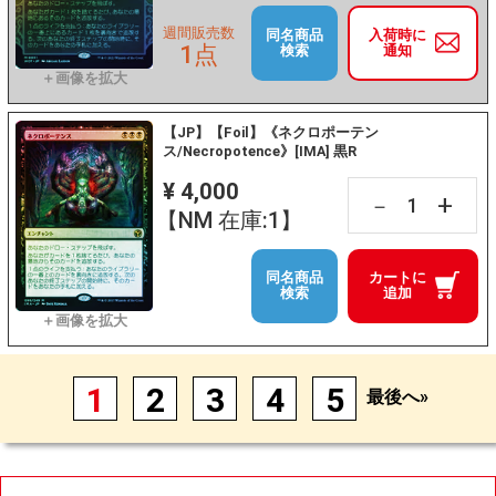
週間販売数
同名商品
入荷時に
1点
検索
通知
【JP】【Foil】《ネクロポーテン
ス/Necropotence》[IMA] 黒R
¥ 4,000
+
－
【NM 在庫:1】
同名商品
カートに
検索
追加
1
2
3
4
5
最後へ»