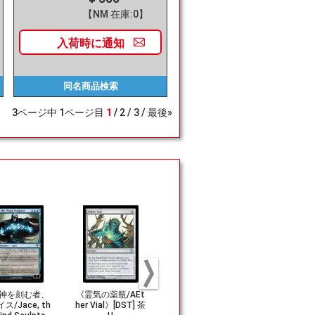
【NM 在庫:0】
入荷時に
通知
同名商品
検索
3
ページ中
1
ページ目
1
2
3
最後»
神を刻む者、
《霊気の薬瓶/AEt
《侵入警報/Intrud
(128)《ゴ
ス/Jace, th
her Vial》[DST] 茶
er Alarm》[STH]
の技師/Gobli