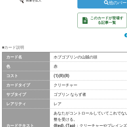
画像を拡大
他のバー
このカードが登場す
る記事一覧
■カード説明
カード名
ホブゴブリンの山賊の頭
色
赤
コスト
(1)(R)(R)
カードタイプ
クリーチャー
サブタイプ
ゴブリン ならず者
レアリティ
レア
あなたがコントロールしていてこれでな
整を受ける。
カードテキスト
{Red}, {Tap}：クリーチャーやプレ