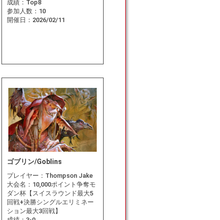
成績：
Top8
参加人数：
10
開催日：
2026/02/11
ゴブリン/Goblins
プレイヤー：
Thompson Jake
大会名：
10,000ポイント争奪モ
ダン杯【スイスラウンド最大5
回戦+決勝シングルエリミネー
ション最大3回戦】
成績：
3-0