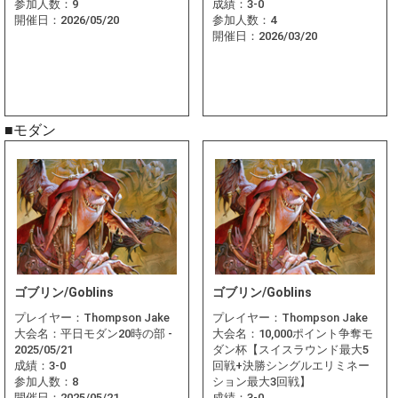
参加人数：
9
成績：
3-0
開催日：
2026/05/20
参加人数：
4
開催日：
2026/03/20
■モダン
ゴブリン/Goblins
ゴブリン/Goblins
プレイヤー：
Thompson Jake
プレイヤー：
Thompson Jake
大会名：
平日モダン20時の部 -
大会名：
10,000ポイント争奪モ
2025/05/21
ダン杯【スイスラウンド最大5
成績：
3-0
回戦+決勝シングルエリミネー
参加人数：
8
ション最大3回戦】
開催日：
2025/05/21
成績：
3-0