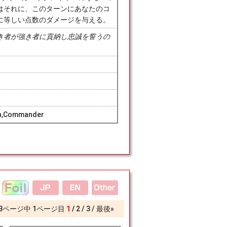
はそれに、このターンにあなたのコ
に等しい点数のダメージを与える。
き者が強き者に貢納し忠誠を誓うの
ern,Commander
3
ページ中
1
ページ目
1
2
3
最後»