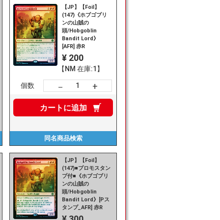
【JP】【Foil】
(147)《ホブゴブリ
ンの山賊の
頭/Hobgoblin
Bandit Lord》
[AFR] 赤R
¥ 200
【NM 在庫:1】
+
－
個数
カートに
追加
同名商品
検索
【JP】【Foil】
(147)■プロモスタン
プ付■《ホブゴブリ
ンの山賊の
頭/Hobgoblin
Bandit Lord》[Pス
タンプ_AFR] 赤R
¥ 300