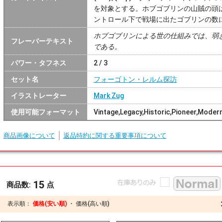
を対象とする。ホブゴブリンの山賊の頭
ントロール下で戦場に出たゴブリンの数
ホブゴブリンによる世の仕組みでは、弱
フレーバーテキスト
である。
パワー・タフネス
2 / 3
セット名
フォーゴトン・レルム探訪
イラストレーター
Mark Zug
使用可能フォーマット
Vintage,Legacy,Historic,Pioneer,Mod
商品画像について
返品特約に関する重要事項について
15
商品数:
点
表示順：
価格(安い順)
・
価格(高い順)