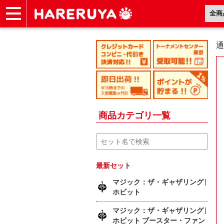
ショップ
買取
記事
デッキ検索
デッキ構築
選手一覧
店舗一覧
イベント
ヘルプ
お問い合わせ
通
商品カテゴリ一覧