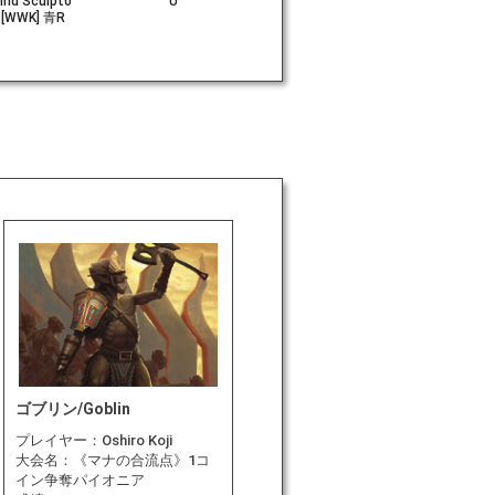
ind Sculpto
U
青R
ineer》[MH1
[WWK] 青R
ゴブリン/Goblin
プレイヤー：
Oshiro Koji
大会名：
《マナの合流点》1コ
イン争奪パイオニア