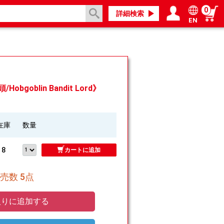
0
詳細検索
EN
ログイン／会員登録
マイページ
bgoblin Bandit Lord》
在庫
数量
8
カートに追加
売数 5点
りに追加する