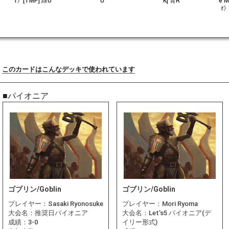
r》[TMP] 緑U
U
K] 青R
e M
r》
このカードはこんなデッキで使われています
■パイオニア
ゴブリン/Goblin
ゴブリン/Goblin
プレイヤー：
Sasaki Ryonosuke
プレイヤー：
Mori Ryoma
大会名：
推奨日パイオニア
大会名：
Let’s5 パイオニア(デ
成績：
3-0
イリー形式)