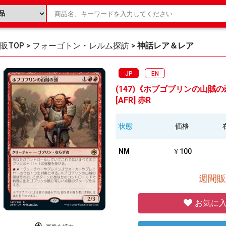
販TOP
>
フォーゴトン・レルム探訪
>
神話レア＆レア
JP
EN
(147)《ホブゴブリンの山賊の頭/Ho
[AFR] 赤R
状態
価格
NM
￥100
週間販
お気に入