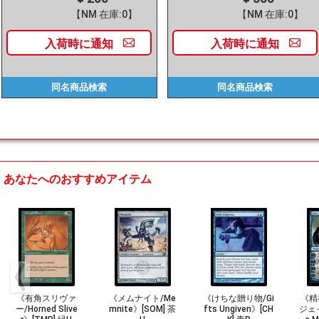
【NM 在庫:0】
【NM 在庫:0】
入荷時に
通知
入荷時に
通知
同名商品
検索
同名商品
検索
あなたへのおすすめアイテム
《有角スリヴァ
《メムナイト/Me
《けちな贈り物/Gi
《精
ー/Horned Slive
mnite》[SOM] 茶
fts Ungiven》[CH
ジェイ