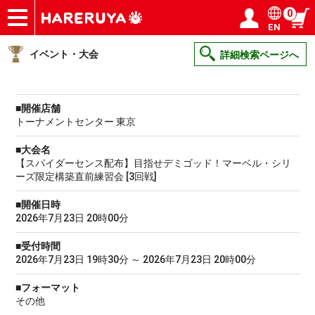
0
EN
ショップ
買取
記事
デッキ検索
デッキ構築
選手一覧
店舗一覧
イベント
ヘルプ
お問い合わせ
ログイン／会員登録
マイページ
イベント・大会
詳細検索ページへ
■開催店舗
トーナメントセンター 東京
■大会名
【スパイダーセンス配布】目指せデミゴッド！マーベル・シリ
ーズ限定構築直前練習会 [3回戦]
■開催日時
2026年7月23日 20時00分
■受付時間
2026年7月23日 19時30分 ～ 2026年7月23日 20時00分
■フォーマット
その他