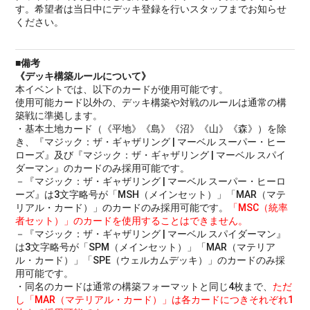
す。希望者は当日中にデッキ登録を行いスタッフまでお知らせ
ください。
■備考
《デッキ構築ルールについて》
本イベントでは、以下のカードが使用可能です。
使用可能カード以外の、デッキ構築や対戦のルールは通常の構
築戦に準拠します。
・基本土地カード（《平地》《島》《沼》《山》《森》）を除
き、『マジック：ザ・ギャザリング | マーベル スーパー・ヒー
ローズ』及び『マジック：ザ・ギャザリング | マーベル スパイ
ダーマン』のカードのみ採用可能です。
－『マジック：ザ・ギャザリング | マーベル スーパー・ヒーロ
ーズ』は3文字略号が「MSH（メインセット）」「MAR（マテ
リアル・カード）」のカードのみ採用可能です。
「MSC（統率
者セット）」のカードを使用することはできません。
－『マジック：ザ・ギャザリング | マーベル スパイダーマン』
は3文字略号が「SPM（メインセット）」「MAR（マテリア
ル・カード）」「SPE（ウェルカムデッキ）」のカードのみ採
用可能です。
・同名のカードは通常の構築フォーマットと同じ4枚まで、
ただ
し「MAR（マテリアル・カード）」は各カードにつきそれぞれ1