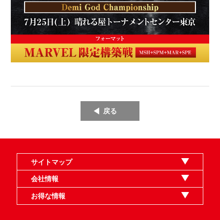
戻る
サイトマップ
オンラインショップ
買取
記事
選手一覧
デッキ検索
デッキ構築
イベント・大会
店舗のご案内
お問い合わせ
ヘルプ
FAQ
会社情報
利用規約
スタッフ募集
特定商取引法表示
個人情報保護指針
企業情報
お得な情報
晴れる屋X
晴れる屋チャンネル
MTGプロフィールを作ろう
MTG統率者診断アシスタント
「イベント開催の手引き」請求フォーム