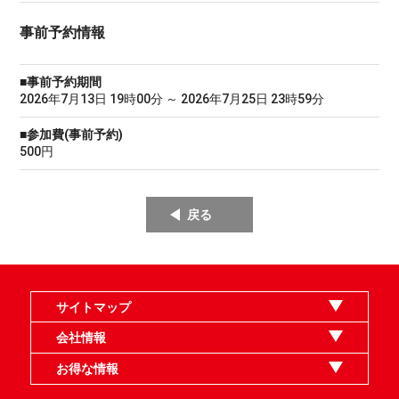
事前予約情報
■事前予約期間
2026年7月13日 19時00分 ～ 2026年7月25日 23時59分
■参加費(事前予約)
500円
戻る
サイトマップ
オンラインショップ
買取
記事
選手一覧
デッキ検索
デッキ構築
イベント・大会
店舗のご案内
お問い合わせ
ヘルプ
FAQ
会社情報
利用規約
スタッフ募集
特定商取引法表示
個人情報保護指針
企業情報
お得な情報
晴れる屋X
晴れる屋チャンネル
MTGプロフィールを作ろう
MTG統率者診断アシスタント
「イベント開催の手引き」請求フォーム