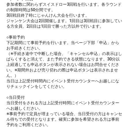
参加者数に関わらずスイスドロー3回戦を行います。各ラウンド
の制限時間は50分間です。
3回戦目終了時にじゃんけん大会を行います。
ジャンケン大会は2回開催します。1回目は3回戦目に参加してい
る方全員、2回目は1回目で勝った方以外で行います。
○事前予約
下記期間にて事前予約を行います。当ページ下部「申込」から
お手続きください。
（※手続き途中で中断した場合、「キャンセル申込」の表示はし
ばらくすると消えて、また予約できる状態になります。30分以
上経過しても申込ボタンが表示されない場合はお問合せくださ
い。※期間外および売り切れの際は申込ボタンは表示されませ
ん。）
当日は上記受付時間内にイベント受付カウンターへお越しにな
りチェックインをしてください。
○当日受付
当日受付をされる方は上記受付時間にイベント受付カウンター
へお越しください。
※事前予約で定員が埋まっている場合、当日受付の方はキャンセ
ル待ちでの受付となります。確実に参加を希望される方は事前
予約をご利用ください。