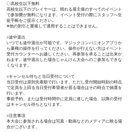
〇高校生以下無料
高校生以下のプレイヤーは、晴れる屋主催のすべてのイベント
で参加費が無料になります。イベント受付の際にスタッフへ生
徒手帳をご提示ください。
※他の割引と重複して適用することはできません。
○途中退出
いつでも途中退出が可能です。マジックコンパニオンアプリか
ら棄権の操作を行ってください。操作が行えない方はイベント
受付カウンターへお越しください。再参加を承ることは出来か
ねます。途中退出した場合じゃんけん大会へのご参加もできな
くなります。
○キャンセル待ちと当日受付について
当日受付は原則先着順で行います。ただし受付開始時刻の時点
で定員を上回る当日受付希望者が居る場合はその時点で抽選を
行います。
事前予約、または受付時間中に定員に達した場合、以降の受付
はキャンセル待ちとなります。
○注意事項
本大会に参加される場合は写真・動画などのメディアに映る場
合がございます。