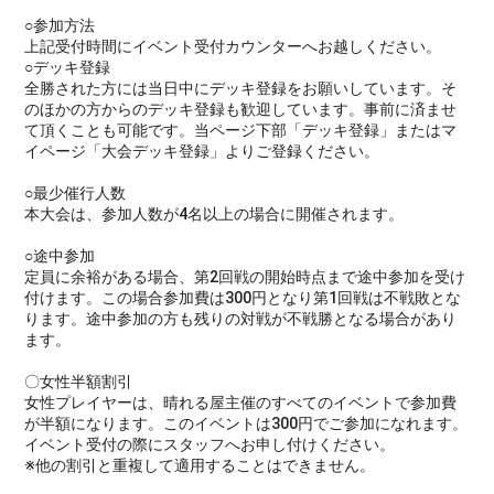
○参加方法
上記受付時間にイベント受付カウンターへお越しください。
○デッキ登録
全勝された方には当日中にデッキ登録をお願いしています。そ
のほかの方からのデッキ登録も歓迎しています。事前に済ませ
て頂くことも可能です。当ページ下部「デッキ登録」またはマ
イページ「大会デッキ登録」よりご登録ください。
○最少催行人数
本大会は、参加人数が4名以上の場合に開催されます。
○途中参加
定員に余裕がある場合、第2回戦の開始時点まで途中参加を受け
付けます。この場合参加費は300円となり第1回戦は不戦敗とな
ります。途中参加の方も残りの対戦が不戦勝となる場合があり
ます。
〇女性半額割引
女性プレイヤーは、晴れる屋主催のすべてのイベントで参加費
が半額になります。このイベントは300円でご参加になれます。
イベント受付の際にスタッフへお申し付けください。
※他の割引と重複して適用することはできません。