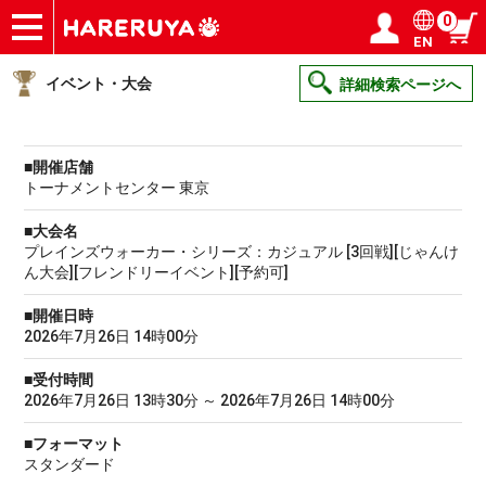
0
EN
ショップ
買取
記事
デッキ検索
デッキ構築
選手一覧
店舗一覧
イベント
ヘルプ
お問い合わせ
ログイン／会員登録
マイページ
イベント・大会
詳細検索ページへ
■開催店舗
トーナメントセンター 東京
■大会名
プレインズウォーカー・シリーズ：カジュアル [3回戦][じゃんけ
ん大会][フレンドリーイベント][予約可]
■開催日時
2026年7月26日 14時00分
■受付時間
2026年7月26日 13時30分 ～ 2026年7月26日 14時00分
■フォーマット
スタンダード