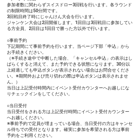
参加者数に関わらずスイスドロー3回戦を行います。各ラウンド
の制限時間は50分間です。
3回戦目終了時にじゃんけん大会を行います。
ジャンケン大会は2回開催します。1回目は3回戦目に参加してい
る方全員、2回目は1回目で勝った方以外で行います。
○事前予約
下記期間にて事前予約を行います。当ページ下部「申込」から
お手続きください。
（※手続き途中で中断した場合、「キャンセル申込」の表示はし
ばらくすると消えて、また予約できる状態になります。30分以
上経過しても申込ボタンが表示されない場合はお問合せくださ
い。※期間外および売り切れの際は申込ボタンは表示されませ
ん。）
当日は上記受付時間内にイベント受付カウンターへお越しにな
りチェックインをしてください。
○当日受付
当日受付をされる方は上記受付時間にイベント受付カウンター
へお越しください。
※事前予約で定員が埋まっている場合、当日受付の方はキャンセ
ル待ちでの受付となります。確実に参加を希望される方は事前
予約をご利用ください。