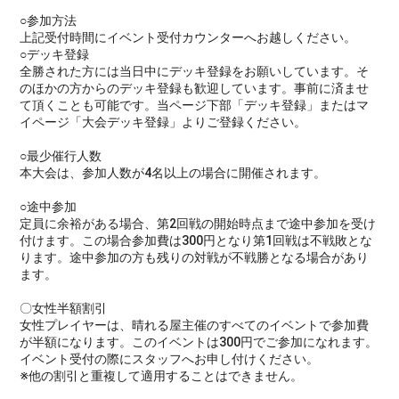
○参加方法
上記受付時間にイベント受付カウンターへお越しください。
○デッキ登録
全勝された方には当日中にデッキ登録をお願いしています。そ
のほかの方からのデッキ登録も歓迎しています。事前に済ませ
て頂くことも可能です。当ページ下部「デッキ登録」またはマ
イページ「大会デッキ登録」よりご登録ください。
○最少催行人数
本大会は、参加人数が4名以上の場合に開催されます。
○途中参加
定員に余裕がある場合、第2回戦の開始時点まで途中参加を受け
付けます。この場合参加費は300円となり第1回戦は不戦敗とな
ります。途中参加の方も残りの対戦が不戦勝となる場合があり
ます。
〇女性半額割引
女性プレイヤーは、晴れる屋主催のすべてのイベントで参加費
が半額になります。このイベントは300円でご参加になれます。
イベント受付の際にスタッフへお申し付けください。
※他の割引と重複して適用することはできません。