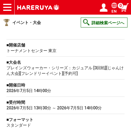
0
EN
ショップ
買取
記事
デッキ検索
デッキ構築
選手一覧
店舗一覧
イベント
ヘルプ
お問い合わせ
ログイン／会員登録
マイページ
イベント・大会
詳細検索ページへ
■開催店舗
トーナメントセンター 東京
■大会名
プレインズウォーカー・シリーズ：カジュアル [3回戦][じゃんけ
ん大会][フレンドリーイベント][予約可]
■開催日時
2026年7月5日 14時00分
■受付時間
2026年7月5日 13時30分 ～ 2026年7月5日 14時00分
■フォーマット
スタンダード