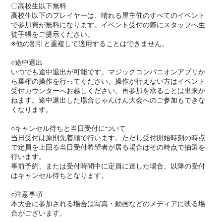
〇高校生以下無料
高校生以下のプレイヤーは、晴れる屋主催のすべてのイベント
で参加費が無料になります。イベント受付の際にスタッフへ生
徒手帳をご提示ください。
※他の割引と重複して適用することはできません。
○途中退出
いつでも途中退出が可能です。マジックコンパニオンアプリか
ら棄権の操作を行ってください。操作が行えない方はイベント
受付カウンターへお越しください。再参加を承ることは出来か
ねます。途中退出した場合じゃんけん大会へのご参加もできな
くなります。
○キャンセル待ちと当日受付について
当日受付は原則先着順で行います。ただし受付開始時刻の時点
で定員を上回る当日受付希望者が居る場合はその時点で抽選を
行います。
事前予約、または受付時間中に定員に達した場合、以降の受付
はキャンセル待ちとなります。
○注意事項
本大会に参加される場合は写真・動画などのメディアに映る場
合がございます。