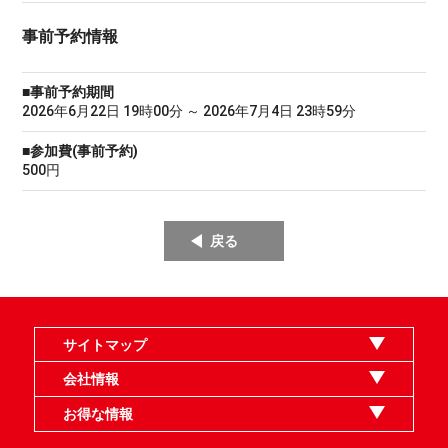
事前予約情報
■事前予約期間
2026年6月22日 19時00分 ～ 2026年7月4日 23時59分
■参加費(事前予約)
500円
戻る
サイトマップ
オンラインショップ
買取
記事
選手一覧
デッキ検索
デッキ構築
イベント・大会
店舗のご案内
お問い合わせ
ヘルプ
FAQ
会社情報
利用規約
スタッフ募集
特定商取引法表示
個人情報保護指針
企業情報
お得な情報
晴れる屋X
晴れる屋チャンネル
MTGプロフィールを作ろう
MTG統率者診断アシスタント
「イベント開催の手引き」請求フォーム