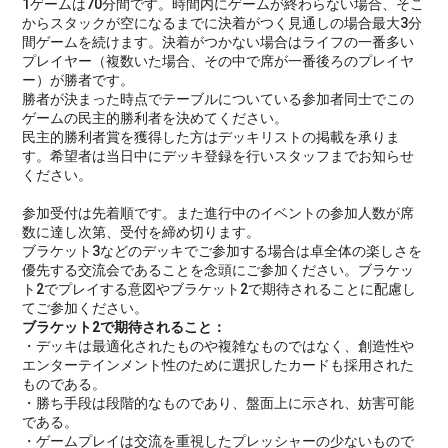
1ゲームは70分間です。時間内にゲームが終わらない場合、そこ
からスタックが空になるまでに決着がつく見通しの場合最大3分
間ゲームを続けます。決着がつかない場合はライフの一番多い
プレイヤー（複数いた場合、その中で席が一番後ろのプレイヤ
ー）が勝者です。
勝者が決まった時点でテーブルについている参加者同士でこの
ゲームの民主的勝利者を決めてください。
民主的勝利者賞を獲得した方はデッキリストの掲載を承りま
す。希望者は当日中にデッキ登録を行いスタッフまでお知らせ
ください。
参加受付は先着順です。また進行中のイベントの参加人数が席
数に達し次第、受付を締め切ります。
ブラケット3などのデッキでご参加する場合は卓全体の楽しさを
優先する交流会であることを念頭にご参加ください。ブラケッ
ト2でプレイする意図やブラケット2で期待されることに配慮し
てご参加ください。
ブラケット2で期待されること：
・デッキは最適化されたものや複雑なものではなく、創造性や
エンターテインメント性のために選択したカードも採用された
ものである。
・勝ち手段は段階的なものであり、盤面上に示され、妨害可能
である。
・ゲームプレイは交流を重視したプレッシャーの少ないもので