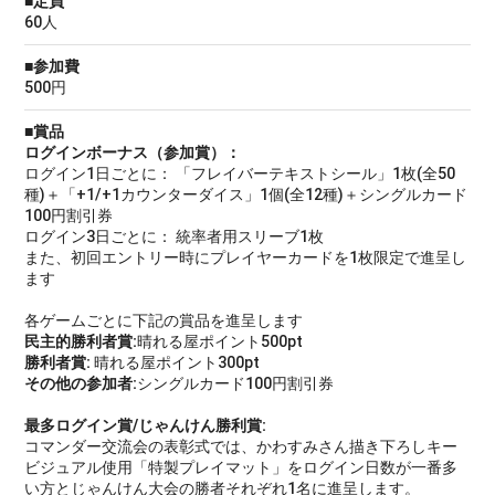
■定員
60人
■参加費
500円
■賞品
ログインボーナス（参加賞）：
ログイン1日ごとに： 「フレイバーテキストシール」1枚(全50
種)＋「+1/+1カウンターダイス」1個(全12種)＋シングルカード
100円割引券
ログイン3日ごとに： 統率者用スリーブ1枚
また、初回エントリー時にプレイヤーカードを1枚限定で進呈し
ます
各ゲームごとに下記の賞品を進呈します
民主的勝利者賞:
晴れる屋ポイント500pt
勝利者賞:
晴れる屋ポイント300pt
その他の参加者:
シングルカード100円割引券
最多ログイン賞/じゃんけん勝利賞:
コマンダー交流会の表彰式では、かわすみさん描き下ろしキー
ビジュアル使用「特製プレイマット」をログイン日数が一番多
い方とじゃんけん大会の勝者それぞれ1名に進呈します。