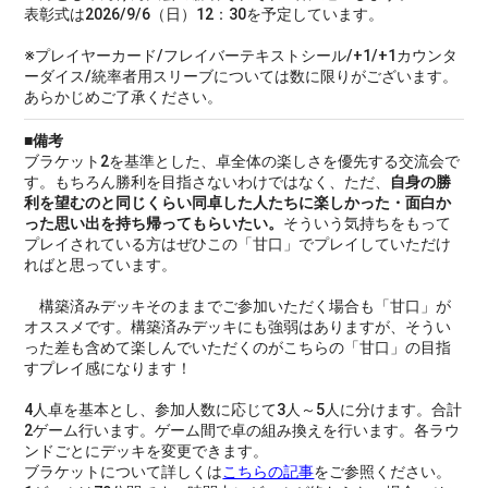
表彰式は2026/9/6（日）12：30を予定しています。
※プレイヤーカード/フレイバーテキストシール/+1/+1カウンタ
ーダイス/統率者用スリーブについては数に限りがございます。
あらかじめご了承ください。
■備考
ブラケット2を基準とした、卓全体の楽しさを優先する交流会で
す。もちろん勝利を目指さないわけではなく、ただ、
自身の勝
利を望むのと同じくらい同卓した人たちに楽しかった・面白か
った思い出を持ち帰ってもらいたい。
そういう気持ちをもって
プレイされている方はぜひこの「甘口」でプレイしていただけ
ればと思っています。
構築済みデッキそのままでご参加いただく場合も「甘口」が
オススメです。構築済みデッキにも強弱はありますが、そうい
った差も含めて楽しんでいただくのがこちらの「甘口」の目指
すプレイ感になります！
4人卓を基本とし、参加人数に応じて3人～5人に分けます。合計
2ゲーム行います。ゲーム間で卓の組み換えを行います。各ラウ
ンドごとにデッキを変更できます。
ブラケットについて詳しくは
こちらの記事
をご参照ください。