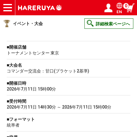
0
EN
ショップ
買取
記事
デッキ検索
デッキ構築
選手一覧
店舗一覧
イベント
ヘルプ
お問い合わせ
ログイン／会員登録
マイページ
イベント・大会
詳細検索ページへ
■開催店舗
トーナメントセンター 東京
■大会名
コマンダー交流会：甘口(ブラケット2基準)
■開催日時
2026年7月11日 15時00分
■受付時間
2026年7月11日 14時30分 ～ 2026年7月11日 15時00分
■フォーマット
統率者