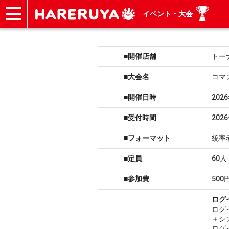
イベント・大会
ショップ
買取
記事
デッキ検索
デッキ構築
選手一覧
店舗一覧
イベント
ヘルプ
お問い合わせ
■開催店舗
トー
■大会名
コマ
■開催日時
202
■受付時間
202
■フォーマット
統率
■定員
60人
■参加費
500
ログ
ログ
＋シ
ログ