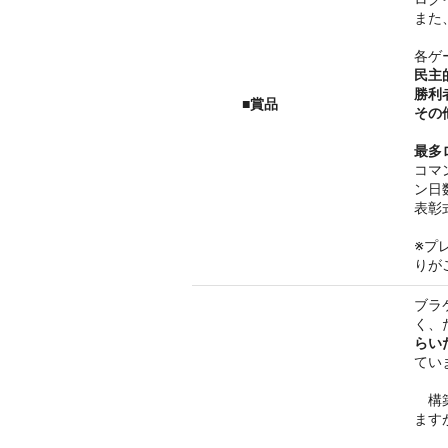
また
各ゲ
民主
勝利
■賞品
その
最多
コマ
ン日
表彰
※プ
りが
ブラ
く、
らい
てい
構築
ます