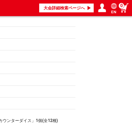
0
大会詳細検索ページへ
EN
ログイン／会員登録
マイページ
カウンターダイス」1個(全12種)