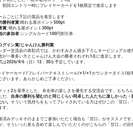
、初回エントリー時にプレイヤーカードを1枚限定で進呈します
ームごとに下記の賞品を進呈します
的勝利者賞:
晴れる屋ポイント500pt
者賞:
晴れる屋ポイント300pt
他の参加者:
シングルカード100円割引券
ログイン賞/じゃんけん勝利賞:
ンダー交流会の表彰式では、かわすみさん描き下ろしキービジュアル使
数が一番多い方とじゃんけん大会の勝者それぞれ1名に進呈します。
式は2026/9/6（日）12：30を予定しています。
レイヤーカード/フレイバーテキストシール/+1/+1カウンターダイス/
ございます。あらかじめご了承ください。
ケット2を基準とした、卓全体の楽しさを優先する交流会です。もちろ
ただ、
自身の勝利を望むのと同じくらい同卓した人たちに楽しかった・
たい。
そういう気持ちをもってプレイされている方はぜひこの「甘口」
ます。
済みデッキそのままでご参加いただく場合も「甘口」がオススメです
が、そういった差も含めて楽しんでいただくのがこちらの「甘口」の目