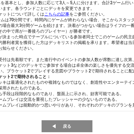
卓を基本とし、参加人数に応じて3人～5人に分けます。合計2ゲーム行
います。各ラウンドごとにデッキを変更できます。
ケットについて詳しくは
こちらの記事
をご参照ください。
ームは70分間です。時間内にゲームが終わらない場合、そこからスタッ
の場合最大3分間ゲームを続けます。決着がつかない場合はライフの一
その中で席が一番後ろのプレイヤー）が勝者です。
が決まった時点でテーブルについている参加者同士でこのゲームの民主
的勝利者賞を獲得した方はデッキリストの掲載を承ります。希望者は当
お知らせください。
受付は先着順です。また進行中のイベントの参加人数が席数に達し次第
ケット3などのデッキでご参加する場合は卓全体の楽しさを優先する交
い。ブラケット2でプレイする意図やブラケット2で期待されることに配
ケット2で期待されること：
ッキは最適化されたものや複雑なものではなく、創造性やエンターテイ
採用されたものである。
ち手段は段階的なものであり、盤面上に示され、妨害可能である。
ームプレイは交流を重視したプレッシャーの少ないものである。
ームプレイは能動的かつ思いやりがあり、それぞれのデッキのプランを
戻る