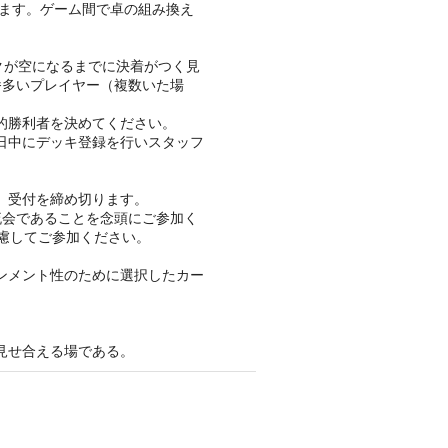
います。ゲーム間で卓の組み換え
クが空になるまでに決着がつく見
番多いプレイヤー（複数いた場
的勝利者を決めてください。
日中にデッキ登録を行いスタッフ
、受付を締め切ります。
流会であることを念頭にご参加く
慮してご参加ください。
ンメント性のために選択したカー
見せ合える場である。