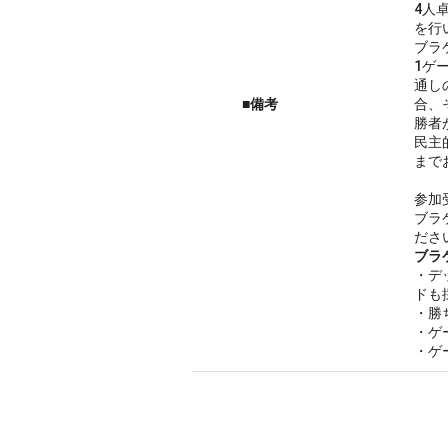
4人
を行
ブラ
1ゲ
通し
■備考
合、
勝者
民主
まで
参加
ブラ
ださ
ブラ
・デ
ドも
・勝
・ゲ
・ゲ