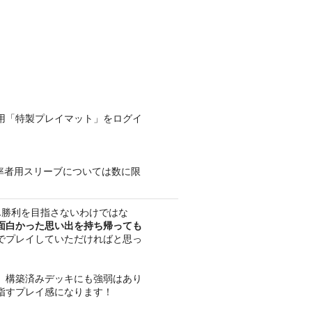
用「特製プレイマット」をログイ
統率者用スリーブについては数に限
ん勝利を目指さないわけではな
面白かった思い出を持ち帰っても
でプレイしていただければと思っ
。構築済みデッキにも強弱はあり
指すプレイ感になります！