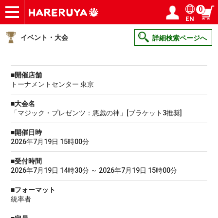
0
EN
ショップ
買取
記事
デッキ検索
デッキ構築
選手一覧
店舗一覧
イベント
ヘルプ
お問い合わせ
ログイン／会員登録
マイページ
イベント・大会
詳細検索ページへ
■開催店舗
トーナメントセンター 東京
■大会名
「マジック・プレゼンツ：悪戯の神」[ブラケット3推奨]
■開催日時
2026年7月19日 15時00分
■受付時間
2026年7月19日 14時30分 ～ 2026年7月19日 15時00分
■フォーマット
統率者