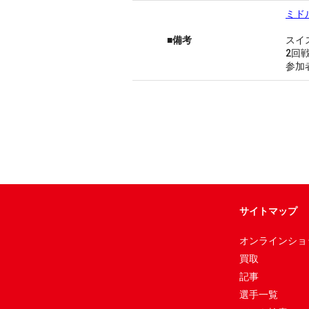
ミド
■備考
スイ
2回
参加
サイトマップ
オンラインショ
買取
記事
選手一覧