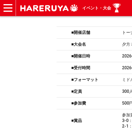
イベント・大会
ショップ
買取
記事
デッキ検索
デッキ構築
選手一覧
店舗一覧
イベント
ヘルプ
お問い合わせ
■開催店舗
トー
■大会名
夕方
■開催日時
202
■受付時間
202
■フォーマット
ミド
■定員
300
■参加費
500
参加
■賞品
3-
2-