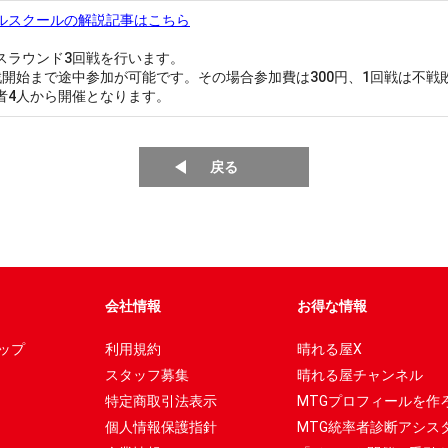
ルスクールの解説記事はこちら
スラウンド3回戦を行います。
戦開始まで途中参加が可能です。その場合参加費は300円、1回戦は不戦
者4人から開催となります。
戻る
会社情報
お得な情報
ップ
利用規約
晴れる屋X
スタッフ募集
晴れる屋チャンネル
特定商取引法表示
MTGプロフィールを作
個人情報保護指針
MTG統率者診断アシス