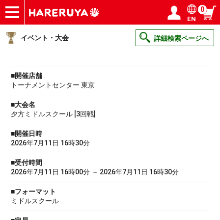
0
EN
ショップ
買取
記事
デッキ検索
デッキ構築
選手一覧
店舗一覧
イベント
ヘルプ
お問い合わせ
ログイン／会員登録
マイページ
イベント・大会
詳細検索ページへ
■開催店舗
トーナメントセンター 東京
■大会名
夕方ミドルスクール [3回戦]
■開催日時
2026年7月11日 16時30分
■受付時間
2026年7月11日 16時00分 ～ 2026年7月11日 16時30分
■フォーマット
ミドルスクール