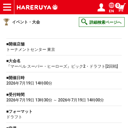
0
EN
ショップ
買取
記事
デッキ検索
デッキ構築
選手一覧
店舗一覧
イベント
ヘルプ
お問い合わせ
ログイン／会員登録
マイページ
イベント・大会
詳細検索ページへ
■開催店舗
トーナメントセンター 東京
■大会名
『マーベル スーパー・ヒーローズ』ピック2・ドラフト[2回戦]
■開催日時
2026年7月19日 14時00分
■受付時間
2026年7月19日 13時30分 ～ 2026年7月19日 14時00分
■フォーマット
ドラフト