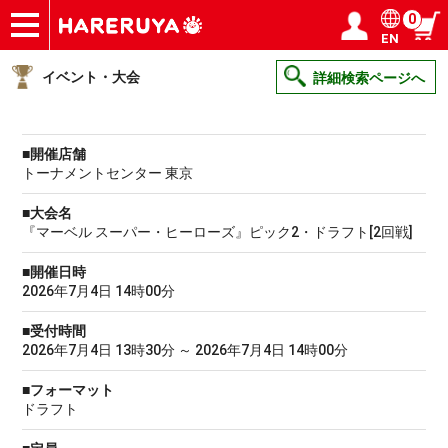
0
EN
ショップ
買取
記事
デッキ検索
デッキ構築
選手一覧
店舗一覧
イベント
ヘルプ
お問い合わせ
ログイン／会員登録
マイページ
イベント・大会
詳細検索ページへ
■開催店舗
トーナメントセンター 東京
■大会名
『マーベル スーパー・ヒーローズ』ピック2・ドラフト[2回戦]
■開催日時
2026年7月4日 14時00分
■受付時間
2026年7月4日 13時30分 ～ 2026年7月4日 14時00分
■フォーマット
ドラフト