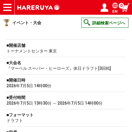
0
EN
ショップ
買取
記事
デッキ検索
デッキ構築
選手一覧
店舗一覧
イベント
ヘルプ
お問い合わせ
ログイン／会員登録
マイページ
イベント・大会
詳細検索ページへ
■開催店舗
トーナメントセンター 東京
■大会名
『マーベル スーパー・ヒーローズ』休日ドラフト[3回戦]
■開催日時
2026年7月5日 14時00分
■受付時間
2026年7月5日 13時30分 ～ 2026年7月5日 14時00分
■フォーマット
ドラフト