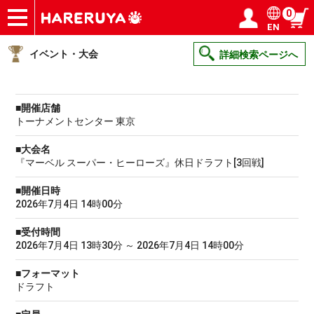
0
EN
ショップ
買取
記事
デッキ検索
デッキ構築
選手一覧
店舗一覧
イベント
ヘルプ
お問い合わせ
ログイン／会員登録
マイページ
イベント・大会
詳細検索ページへ
■開催店舗
トーナメントセンター 東京
■大会名
『マーベル スーパー・ヒーローズ』休日ドラフト[3回戦]
■開催日時
2026年7月4日 14時00分
■受付時間
2026年7月4日 13時30分 ～ 2026年7月4日 14時00分
■フォーマット
ドラフト