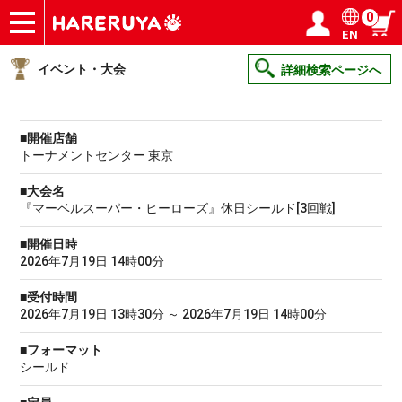
0
EN
ショップ
買取
記事
デッキ検索
デッキ構築
選手一覧
店舗一覧
イベント
ヘルプ
お問い合わせ
ログイン／会員登録
マイページ
イベント・大会
詳細検索ページへ
■開催店舗
トーナメントセンター 東京
■大会名
『マーベルスーパー・ヒーローズ』休日シールド[3回戦]
■開催日時
2026年7月19日 14時00分
■受付時間
2026年7月19日 13時30分 ～ 2026年7月19日 14時00分
■フォーマット
シールド