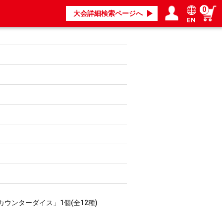
0
大会詳細検索ページへ
EN
ログイン／会員登録
マイページ
カウンターダイス」1個(全12種)