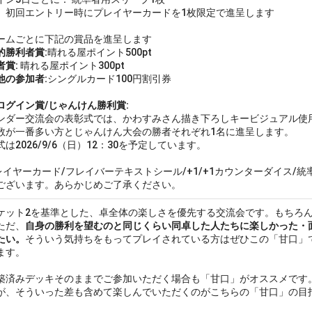
、初回エントリー時にプレイヤーカードを1枚限定で進呈します
ームごとに下記の賞品を進呈します
的勝利者賞:
晴れる屋ポイント500pt
者賞:
晴れる屋ポイント300pt
他の参加者:
シングルカード100円割引券
ログイン賞/じゃんけん勝利賞:
ンダー交流会の表彰式では、かわすみさん描き下ろしキービジュアル使
数が一番多い方とじゃんけん大会の勝者それぞれ1名に進呈します。
式は2026/9/6（日）12：30を予定しています。
レイヤーカード/フレイバーテキストシール/+1/+1カウンターダイス/
ございます。あらかじめご了承ください。
ケット2を基準とした、卓全体の楽しさを優先する交流会です。もちろ
ただ、
自身の勝利を望むのと同じくらい同卓した人たちに楽しかった・
たい。
そういう気持ちをもってプレイされている方はぜひこの「甘口」
ます。
済みデッキそのままでご参加いただく場合も「甘口」がオススメです
が、そういった差も含めて楽しんでいただくのがこちらの「甘口」の目