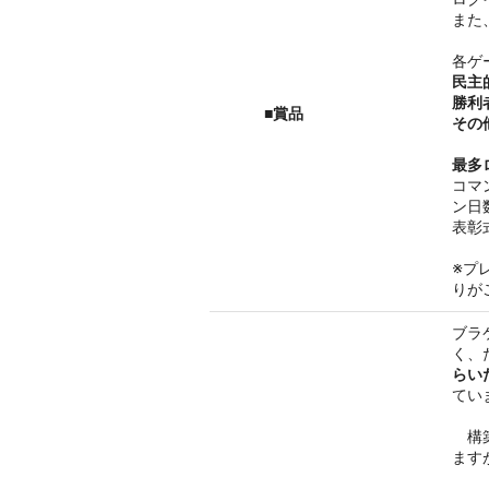
また
各ゲ
民主
勝利
■賞品
その
最多
コマ
ン日
表彰
※プ
りが
ブラ
く、
らい
てい
構築
ます