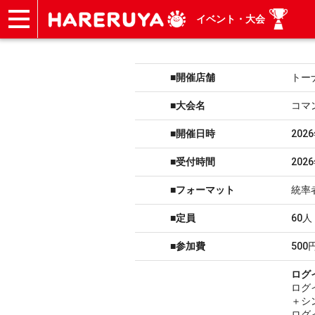
イベント・大会
ショップ
買取
記事
デッキ検索
デッキ構築
選手一覧
店舗一覧
イベント
ヘルプ
お問い合わせ
■開催店舗
トー
■大会名
コマ
■開催日時
202
■受付時間
202
■フォーマット
統率
■定員
60人
■参加費
500
ログ
ログ
＋シ
ログ