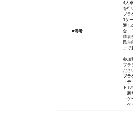
4人
を行
ブラ
1ゲ
通し
■備考
合、
勝者
民主
まで
参加
ブラ
ださ
ブラ
・デ
ドも
・勝
・ゲ
・ゲ