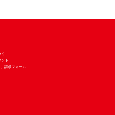
ろう
タント
き」請求フォーム