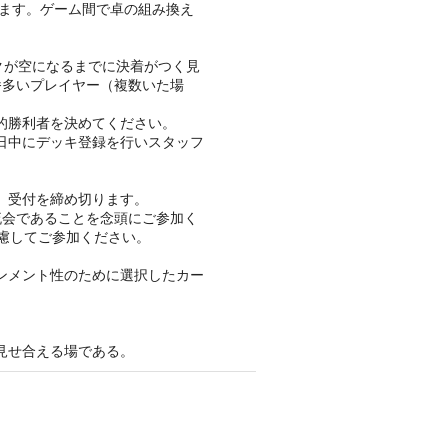
います。ゲーム間で卓の組み換え
クが空になるまでに決着がつく見
番多いプレイヤー（複数いた場
的勝利者を決めてください。
日中にデッキ登録を行いスタッフ
、受付を締め切ります。
流会であることを念頭にご参加く
慮してご参加ください。
ンメント性のために選択したカー
見せ合える場である。