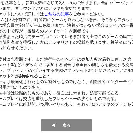
卓を基本とし、参加人数に応じて3人～5人に分けます。合計2ゲーム行
います。各ラウンドごとにデッキを変更できます。
ケットについて詳しくは
こちらの記事
をご参照ください。
ームは70分間です。時間内にゲームが終わらない場合、そこからスタッ
の場合最大3分間ゲームを続けます。決着がつかない場合はライフの一
その中で席が一番後ろのプレイヤー）が勝者です。
が決まった時点でテーブルについている参加者同士でこのゲームの民主
的勝利者賞を獲得した方はデッキリストの掲載を承ります。希望者は当
お知らせください。
受付は先着順です。また進行中のイベントの参加人数が席数に達し次第
ケット3などのデッキでご参加する場合は卓全体の楽しさを優先する交
い。ブラケット2でプレイする意図やブラケット2で期待されることに配
ケット2で期待されること：
ッキは最適化されたものや複雑なものではなく、創造性やエンターテイ
採用されたものである。
ち手段は段階的なものであり、盤面上に示され、妨害可能である。
ームプレイは交流を重視したプレッシャーの少ないものである。
ームプレイは能動的かつ思いやりがあり、それぞれのデッキのプランを
戻る