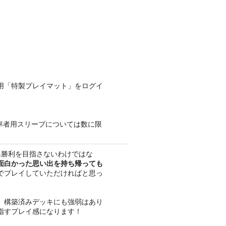
用「特製プレイマット」をログイ
統率者用スリーブについては数に限
ん勝利を目指さないわけではな
面白かった思い出を持ち帰っても
でプレイしていただければと思っ
。構築済みデッキにも強弱はあり
指すプレイ感になります！