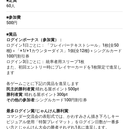
■定員
60人
■参加費
500円
■賞品
ログインボーナス（参加賞）：
ログイン1日ごとに： 「フレイバーテキストシール」1枚(全50
種)＋「+1/+1カウンターダイス」1個(全12種)＋シングルカード
100円割引券
ログイン3日ごとに： 統率者用スリーブ1枚
また、初回エントリー時にプレイヤーカードを1枚限定で進呈し
ます
各ゲームごとに下記の賞品を進呈します
民主的勝利者賞:
晴れる屋ポイント500pt
勝利者賞:
晴れる屋ポイント300pt
その他の参加者:
シングルカード100円割引券
最多ログイン賞/じゃんけん勝利賞:
コマンダー交流会の表彰式では、かわすみさん描き下ろしキー
ビジュアル使用「特製プレイマット」をログイン日数が一番多
い方とじゃんけん大会の勝者それぞれ1名に進呈します。