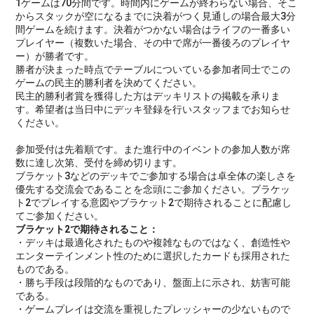
1ゲームは70分間です。時間内にゲームが終わらない場合、そこ
からスタックが空になるまでに決着がつく見通しの場合最大3分
間ゲームを続けます。決着がつかない場合はライフの一番多い
プレイヤー（複数いた場合、その中で席が一番後ろのプレイヤ
ー）が勝者です。
勝者が決まった時点でテーブルについている参加者同士でこの
ゲームの民主的勝利者を決めてください。
民主的勝利者賞を獲得した方はデッキリストの掲載を承りま
す。希望者は当日中にデッキ登録を行いスタッフまでお知らせ
ください。
参加受付は先着順です。また進行中のイベントの参加人数が席
数に達し次第、受付を締め切ります。
ブラケット3などのデッキでご参加する場合は卓全体の楽しさを
優先する交流会であることを念頭にご参加ください。ブラケッ
ト2でプレイする意図やブラケット2で期待されることに配慮し
てご参加ください。
ブラケット2で期待されること：
・デッキは最適化されたものや複雑なものではなく、創造性や
エンターテインメント性のために選択したカードも採用された
ものである。
・勝ち手段は段階的なものであり、盤面上に示され、妨害可能
である。
・ゲームプレイは交流を重視したプレッシャーの少ないもので