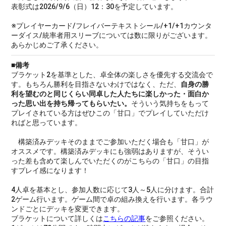
表彰式は2026/9/6（日）12：30を予定しています。
※プレイヤーカード/フレイバーテキストシール/+1/+1カウンタ
ーダイス/統率者用スリーブについては数に限りがございます。
あらかじめご了承ください。
■備考
ブラケット2を基準とした、卓全体の楽しさを優先する交流会で
す。もちろん勝利を目指さないわけではなく、ただ、
自身の勝
利を望むのと同じくらい同卓した人たちに楽しかった・面白か
った思い出を持ち帰ってもらいたい。
そういう気持ちをもって
プレイされている方はぜひこの「甘口」でプレイしていただけ
ればと思っています。
構築済みデッキそのままでご参加いただく場合も「甘口」が
オススメです。構築済みデッキにも強弱はありますが、そうい
った差も含めて楽しんでいただくのがこちらの「甘口」の目指
すプレイ感になります！
4人卓を基本とし、参加人数に応じて3人～5人に分けます。合計
2ゲーム行います。ゲーム間で卓の組み換えを行います。各ラウ
ンドごとにデッキを変更できます。
ブラケットについて詳しくは
こちらの記事
をご参照ください。