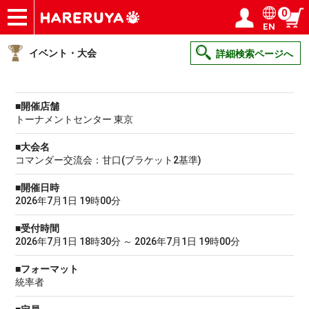
0
EN
ショップ
買取
記事
デッキ検索
デッキ構築
選手一覧
店舗一覧
イベント
ヘルプ
お問い合わせ
ログイン／会員登録
マイページ
イベント・大会
詳細検索ページへ
■開催店舗
トーナメントセンター 東京
■大会名
コマンダー交流会：甘口(ブラケット2基準)
■開催日時
2026年7月1日 19時00分
■受付時間
2026年7月1日 18時30分 ～ 2026年7月1日 19時00分
■フォーマット
統率者