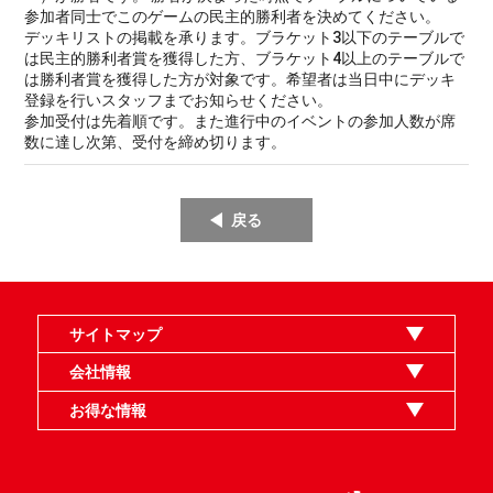
参加者同士でこのゲームの民主的勝利者を決めてください。
デッキリストの掲載を承ります。ブラケット3以下のテーブルで
は民主的勝利者賞を獲得した方、ブラケット4以上のテーブルで
は勝利者賞を獲得した方が対象です。希望者は当日中にデッキ
登録を行いスタッフまでお知らせください。
参加受付は先着順です。また進行中のイベントの参加人数が席
数に達し次第、受付を締め切ります。
戻る
サイトマップ
オンラインショップ
買取
記事
選手一覧
デッキ検索
デッキ構築
イベント・大会
店舗のご案内
お問い合わせ
ヘルプ
FAQ
会社情報
利用規約
スタッフ募集
特定商取引法表示
個人情報保護指針
企業情報
お得な情報
晴れる屋X
晴れる屋チャンネル
MTGプロフィールを作ろう
MTG統率者診断アシスタント
「イベント開催の手引き」請求フォーム