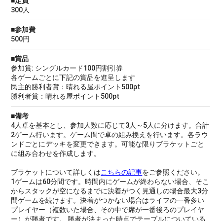
■定員
300人
■参加費
500円
■賞品
参加賞: シングルカード100円割引券
各ゲームごとに下記の賞品を進呈します
民主的勝利者賞：晴れる屋ポイント500pt
勝利者賞：晴れる屋ポイント500pt
■備考
4人卓を基本とし、参加人数に応じて3人～5人に分けます。合計
2ゲーム行います。ゲーム間で卓の組み換えを行います。各ラウ
ンドごとにデッキを変更できます。可能な限りブラケットごと
に組み合わせを作成します。
ブラケットについて詳しくは
こちらの記事
をご参照ください。
1ゲームは60分間です。時間内にゲームが終わらない場合、そこ
からスタックが空になるまでに決着がつく見通しの場合最大3分
間ゲームを続けます。決着がつかない場合はライフの一番多い
プレイヤー（複数いた場合、その中で席が一番後ろのプレイヤ
ー）が勝者です。 勝者が決まった時点でテーブルについている