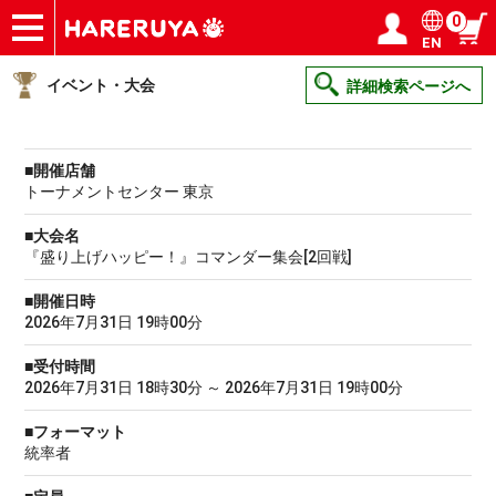
0
EN
ショップ
買取
記事
デッキ検索
デッキ構築
選手一覧
店舗一覧
イベント
ヘルプ
お問い合わせ
ログイン／会員登録
マイページ
イベント・大会
詳細検索ページへ
■開催店舗
トーナメントセンター 東京
■大会名
『盛り上げハッピー！』コマンダー集会[2回戦]
■開催日時
2026年7月31日 19時00分
■受付時間
2026年7月31日 18時30分 ～ 2026年7月31日 19時00分
■フォーマット
統率者