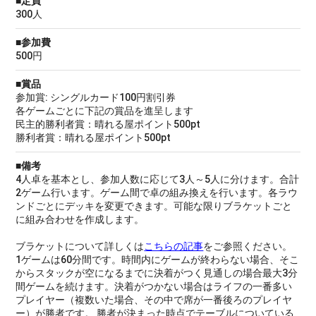
■定員
300人
■参加費
500円
■賞品
参加賞: シングルカード100円割引券
各ゲームごとに下記の賞品を進呈します
民主的勝利者賞：晴れる屋ポイント500pt
勝利者賞：晴れる屋ポイント500pt
■備考
4人卓を基本とし、参加人数に応じて3人～5人に分けます。合計
2ゲーム行います。ゲーム間で卓の組み換えを行います。各ラウ
ンドごとにデッキを変更できます。可能な限りブラケットごと
に組み合わせを作成します。
ブラケットについて詳しくは
こちらの記事
をご参照ください。
1ゲームは60分間です。時間内にゲームが終わらない場合、そこ
からスタックが空になるまでに決着がつく見通しの場合最大3分
間ゲームを続けます。決着がつかない場合はライフの一番多い
プレイヤー（複数いた場合、その中で席が一番後ろのプレイヤ
ー）が勝者です。 勝者が決まった時点でテーブルについている