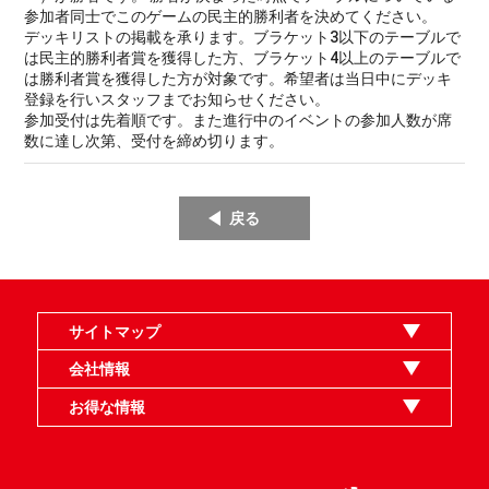
参加者同士でこのゲームの民主的勝利者を決めてください。
デッキリストの掲載を承ります。ブラケット3以下のテーブルで
は民主的勝利者賞を獲得した方、ブラケット4以上のテーブルで
は勝利者賞を獲得した方が対象です。希望者は当日中にデッキ
登録を行いスタッフまでお知らせください。
参加受付は先着順です。また進行中のイベントの参加人数が席
数に達し次第、受付を締め切ります。
戻る
サイトマップ
オンラインショップ
買取
記事
選手一覧
デッキ検索
デッキ構築
イベント・大会
店舗のご案内
お問い合わせ
ヘルプ
FAQ
会社情報
利用規約
スタッフ募集
特定商取引法表示
個人情報保護指針
企業情報
お得な情報
晴れる屋X
晴れる屋チャンネル
MTGプロフィールを作ろう
MTG統率者診断アシスタント
「イベント開催の手引き」請求フォーム