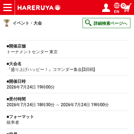
0
EN
ショップ
買取
記事
デッキ検索
デッキ構築
選手一覧
店舗一覧
イベント
ヘルプ
お問い合わせ
ログイン／会員登録
マイページ
イベント・大会
詳細検索ページへ
■開催店舗
トーナメントセンター 東京
■大会名
『盛り上げハッピー！』コマンダー集会[2回戦]
■開催日時
2026年7月24日 19時00分
■受付時間
2026年7月24日 18時30分 ～ 2026年7月24日 19時00分
■フォーマット
統率者