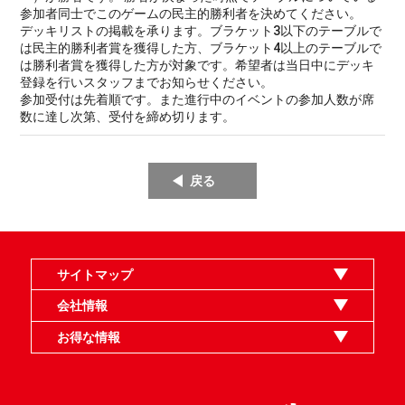
参加者同士でこのゲームの民主的勝利者を決めてください。
デッキリストの掲載を承ります。ブラケット3以下のテーブルで
は民主的勝利者賞を獲得した方、ブラケット4以上のテーブルで
は勝利者賞を獲得した方が対象です。希望者は当日中にデッキ
登録を行いスタッフまでお知らせください。
参加受付は先着順です。また進行中のイベントの参加人数が席
数に達し次第、受付を締め切ります。
戻る
サイトマップ
オンラインショップ
買取
記事
選手一覧
デッキ検索
デッキ構築
イベント・大会
店舗のご案内
お問い合わせ
ヘルプ
FAQ
会社情報
利用規約
スタッフ募集
特定商取引法表示
個人情報保護指針
企業情報
お得な情報
晴れる屋X
晴れる屋チャンネル
MTGプロフィールを作ろう
MTG統率者診断アシスタント
「イベント開催の手引き」請求フォーム