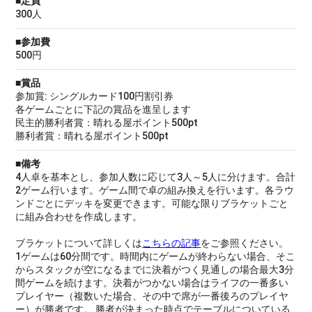
■定員
300人
■参加費
500円
■賞品
参加賞: シングルカード100円割引券
各ゲームごとに下記の賞品を進呈します
民主的勝利者賞：晴れる屋ポイント500pt
勝利者賞：晴れる屋ポイント500pt
■備考
4人卓を基本とし、参加人数に応じて3人～5人に分けます。合計
2ゲーム行います。ゲーム間で卓の組み換えを行います。各ラウ
ンドごとにデッキを変更できます。可能な限りブラケットごと
に組み合わせを作成します。
ブラケットについて詳しくは
こちらの記事
をご参照ください。
1ゲームは60分間です。時間内にゲームが終わらない場合、そこ
からスタックが空になるまでに決着がつく見通しの場合最大3分
間ゲームを続けます。決着がつかない場合はライフの一番多い
プレイヤー（複数いた場合、その中で席が一番後ろのプレイヤ
ー）が勝者です。 勝者が決まった時点でテーブルについている