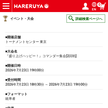
0
EN
ショップ
買取
記事
デッキ検索
デッキ構築
選手一覧
店舗一覧
イベント
ヘルプ
お問い合わせ
ログイン／会員登録
マイページ
イベント・大会
詳細検索ページへ
■開催店舗
トーナメントセンター 東京
■大会名
『盛り上げハッピー！』コマンダー集会[2回戦]
■開催日時
2026年7月23日 19時00分
■受付時間
2026年7月23日 18時30分 ～ 2026年7月23日 19時00分
■フォーマット
統率者