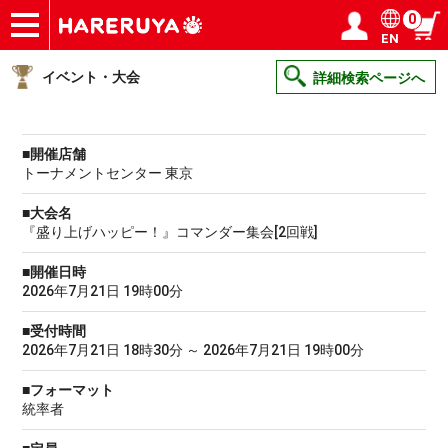
0
EN
ショップ
買取
記事
デッキ検索
デッキ構築
選手一覧
店舗一覧
イベント
ヘルプ
お問い合わせ
ログイン／会員登録
マイページ
イベント・大会
詳細検索ページへ
■開催店舗
トーナメントセンター 東京
■大会名
『盛り上げハッピー！』コマンダー集会[2回戦]
■開催日時
2026年7月21日 19時00分
■受付時間
2026年7月21日 18時30分 ～ 2026年7月21日 19時00分
■フォーマット
統率者