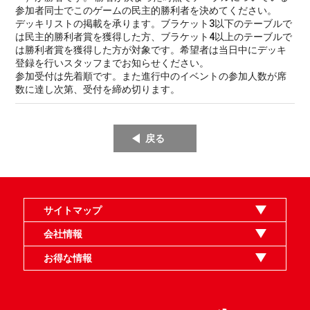
参加者同士でこのゲームの民主的勝利者を決めてください。
デッキリストの掲載を承ります。ブラケット3以下のテーブルで
は民主的勝利者賞を獲得した方、ブラケット4以上のテーブルで
は勝利者賞を獲得した方が対象です。希望者は当日中にデッキ
登録を行いスタッフまでお知らせください。
参加受付は先着順です。また進行中のイベントの参加人数が席
数に達し次第、受付を締め切ります。
戻る
サイトマップ
オンラインショップ
買取
記事
選手一覧
デッキ検索
デッキ構築
イベント・大会
店舗のご案内
お問い合わせ
ヘルプ
FAQ
会社情報
利用規約
スタッフ募集
特定商取引法表示
個人情報保護指針
企業情報
お得な情報
晴れる屋X
晴れる屋チャンネル
MTGプロフィールを作ろう
MTG統率者診断アシスタント
「イベント開催の手引き」請求フォーム