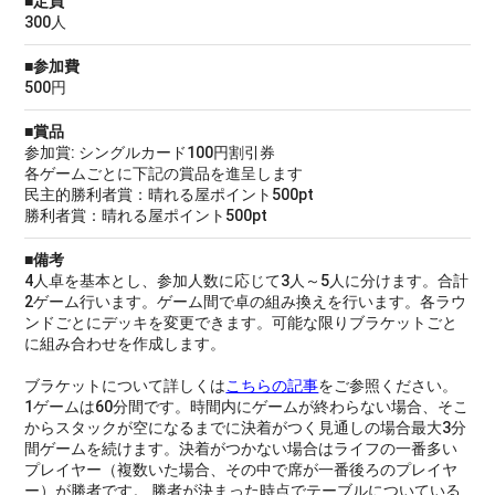
■定員
300人
■参加費
500円
■賞品
参加賞: シングルカード100円割引券
各ゲームごとに下記の賞品を進呈します
民主的勝利者賞：晴れる屋ポイント500pt
勝利者賞：晴れる屋ポイント500pt
■備考
4人卓を基本とし、参加人数に応じて3人～5人に分けます。合計
2ゲーム行います。ゲーム間で卓の組み換えを行います。各ラウ
ンドごとにデッキを変更できます。可能な限りブラケットごと
に組み合わせを作成します。
ブラケットについて詳しくは
こちらの記事
をご参照ください。
1ゲームは60分間です。時間内にゲームが終わらない場合、そこ
からスタックが空になるまでに決着がつく見通しの場合最大3分
間ゲームを続けます。決着がつかない場合はライフの一番多い
プレイヤー（複数いた場合、その中で席が一番後ろのプレイヤ
ー）が勝者です。 勝者が決まった時点でテーブルについている