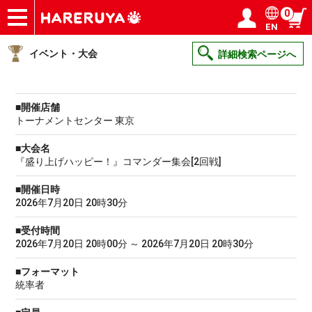
0
EN
ショップ
買取
記事
デッキ検索
デッキ構築
選手一覧
店舗一覧
イベント
ヘルプ
お問い合わせ
ログイン／会員登録
マイページ
イベント・大会
詳細検索ページへ
■開催店舗
トーナメントセンター 東京
■大会名
『盛り上げハッピー！』コマンダー集会[2回戦]
■開催日時
2026年7月20日 20時30分
■受付時間
2026年7月20日 20時00分 ～ 2026年7月20日 20時30分
■フォーマット
統率者