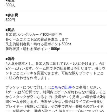
■定員
300人
■参加費
500円
■賞品
参加賞: シングルカード100円割引券
各ゲームごとに下記の賞品を進呈します
民主的勝利者賞：晴れる屋ポイント500pt
勝利者賞：晴れる屋ポイント500pt
■備考
4人卓を基本とし、参加人数に応じて3人～5人に分けます。合計
2ゲーム行います。ゲーム間で卓の組み換えを行います。各ラウ
ンドごとにデッキを変更できます。可能な限りブラケットごと
に組み合わせを作成します。
ブラケットについて詳しくは
こちらの記事
をご参照ください。
1ゲームは60分間です。時間内にゲームが終わらない場合、そこ
からスタックが空になるまでに決着がつく見通しの場合最大3分
間ゲームを続けます。決着がつかない場合はライフの一番多い
プレイヤー（複数いた場合、その中で席が一番後ろのプレイヤ
ー）が勝者です。 勝者が決まった時点でテーブルについている