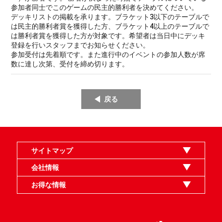
参加者同士でこのゲームの民主的勝利者を決めてください。
デッキリストの掲載を承ります。ブラケット3以下のテーブルで
は民主的勝利者賞を獲得した方、ブラケット4以上のテーブルで
は勝利者賞を獲得した方が対象です。希望者は当日中にデッキ
登録を行いスタッフまでお知らせください。
参加受付は先着順です。また進行中のイベントの参加人数が席
数に達し次第、受付を締め切ります。
戻る
サイトマップ
オンラインショップ
買取
記事
選手一覧
デッキ検索
デッキ構築
イベント・大会
店舗のご案内
お問い合わせ
ヘルプ
FAQ
会社情報
利用規約
スタッフ募集
特定商取引法表示
個人情報保護指針
企業情報
お得な情報
晴れる屋X
晴れる屋チャンネル
MTGプロフィールを作ろう
MTG統率者診断アシスタント
「イベント開催の手引き」請求フォーム