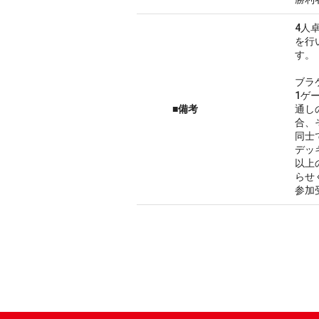
4人
を行
す。
ブラ
1ゲ
■備考
通し
合、
同士
デッ
以上
らせ
参加