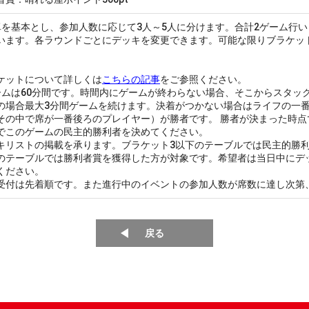
卓を基本とし、参加人数に応じて3人～5人に分けます。合計2ゲーム行
います。各ラウンドごとにデッキを変更できます。可能な限りブラケッ
ケットについて詳しくは
こちらの記事
をご参照ください。
ームは60分間です。時間内にゲームが終わらない場合、そこからスタッ
の場合最大3分間ゲームを続けます。決着がつかない場合はライフの一
その中で席が一番後ろのプレイヤー）が勝者です。 勝者が決まった時
でこのゲームの民主的勝利者を決めてください。
キリストの掲載を承ります。ブラケット3以下のテーブルでは民主的勝利
のテーブルでは勝利者賞を獲得した方が対象です。希望者は当日中にデ
ください。
受付は先着順です。また進行中のイベントの参加人数が席数に達し次第
戻る