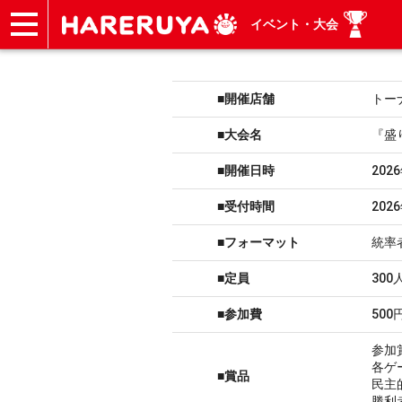
イベント・大会
ショップ
買取
記事
デッキ検索
デッキ構築
選手一覧
店舗一覧
イベント
ヘルプ
お問い合わせ
■開催店舗
トー
■大会名
『盛
■開催日時
202
■受付時間
202
■フォーマット
統率
■定員
300
■参加費
500
参加
各ゲ
■賞品
民主
勝利