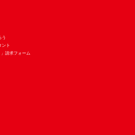
ろう
タント
き」請求フォーム