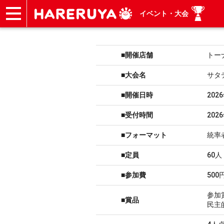
イベント・大会
ショップ
買取
記事
デッキ検索
デッキ構築
選手一覧
店舗一覧
イベント
ヘルプ
お問い合わせ
■開催店舗
トー
■大会名
サタ
■開催日時
202
■受付時間
202
■フォーマット
統率
■定員
60人
■参加費
500
参加
■賞品
民主的