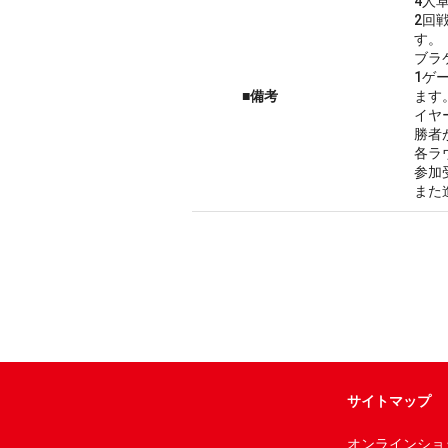
4人
2回
す。
ブラ
1ゲ
■備考
ます
イヤ
勝者
各ラ
参加
また
サイトマップ
オンラインショ