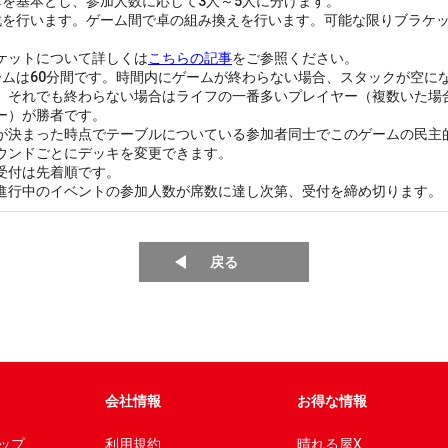
卓を基本とし、参加人数に応じて3人～5人に分けます。
戦を行います。ゲーム間で卓の組み換えを行います。可能な限りブラケ
ケットについて詳しくは
こちらの記事
をご参照ください。
ームは60分間です。時間内にゲームが終わらない場合、スタックが空に
。それでも終わらない場合はライフの一番多いプレイヤー（複数いた場
ー）が勝者です。
が決まった時点でテーブルについている参加者同士でこのゲームの民主
ウンドごとにデッキを変更できます。
受付は先着順です。
進行中のイベントの参加人数が席数に達し次第、受付を締め切ります。
戻る
会社情報
お得な情報
ップ
利用規約
晴れる屋X