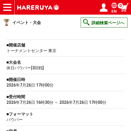
0
EN
ショップ
買取
記事
デッキ検索
デッキ構築
選手一覧
店舗一覧
イベント
ヘルプ
お問い合わせ
ログイン／会員登録
マイページ
イベント・大会
詳細検索ページへ
■開催店舗
トーナメントセンター 東京
■大会名
休日パウパー[3回戦]
■開催日時
2026年7月26日 17時00分
■受付時間
2026年7月26日 16時30分 ～ 2026年7月26日 17時00分
■フォーマット
パウパー