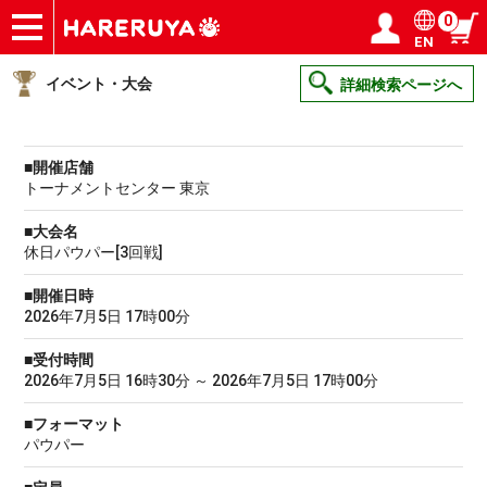
0
EN
ショップ
買取
記事
デッキ検索
デッキ構築
選手一覧
店舗一覧
イベント
ヘルプ
お問い合わせ
ログイン／会員登録
マイページ
イベント・大会
詳細検索ページへ
■開催店舗
トーナメントセンター 東京
■大会名
休日パウパー[3回戦]
■開催日時
2026年7月5日 17時00分
■受付時間
2026年7月5日 16時30分 ～ 2026年7月5日 17時00分
■フォーマット
パウパー