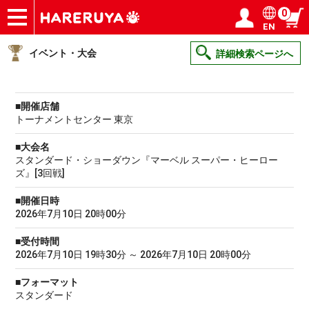
0
EN
ショップ
買取
記事
デッキ検索
デッキ構築
選手一覧
店舗一覧
イベント
ヘルプ
お問い合わせ
ログイン／会員登録
マイページ
イベント・大会
詳細検索ページへ
■開催店舗
トーナメントセンター 東京
■大会名
スタンダード・ショーダウン『マーベル スーパー・ヒーロー
ズ』[3回戦]
■開催日時
2026年7月10日 20時00分
■受付時間
2026年7月10日 19時30分 ～ 2026年7月10日 20時00分
■フォーマット
スタンダード