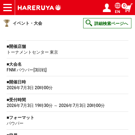
0
EN
ショップ
買取
記事
デッキ検索
デッキ構築
選手一覧
店舗一覧
イベント
ヘルプ
お問い合わせ
ログイン／会員登録
マイページ
イベント・大会
詳細検索ページへ
■開催店舗
トーナメントセンター 東京
■大会名
FNM パウパー[3回戦]
■開催日時
2026年7月3日 20時00分
■受付時間
2026年7月3日 19時30分 ～ 2026年7月3日 20時00分
■フォーマット
パウパー