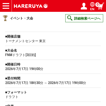
0
EN
ショップ
買取
記事
デッキ検索
デッキ構築
選手一覧
店舗一覧
イベント
ヘルプ
お問い合わせ
ログイン／会員登録
マイページ
イベント・大会
詳細検索ページへ
■開催店舗
トーナメントセンター 東京
■大会名
FNMドラフト[3回戦]
■開催日時
2026年7月17日 19時00分
■受付時間
2026年7月17日 18時30分 ～ 2026年7月17日 19時00分
■フォーマット
ドラフト