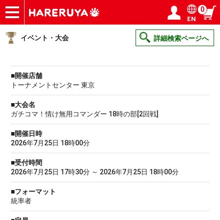
0
EN
ショップ
買取
記事
デッキ検索
デッキ構築
選手一覧
店舗一覧
イベント
ヘルプ
お問い合わせ
ログイン／会員登録
マイページ
イベント・大会
詳細検索ページへ
■開催店舗
トーナメントセンター 東京
■大会名
ガチコマ！情け無用コマンダー 18時の部[2回戦]
■開催日時
2026年7月25日 18時00分
■受付時間
2026年7月25日 17時30分 ～ 2026年7月25日 18時00分
■フォーマット
統率者