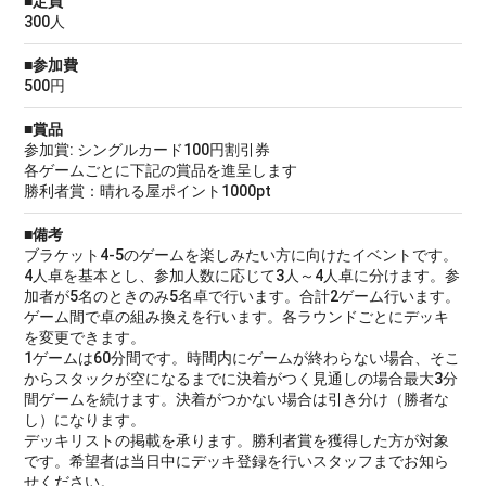
■定員
300人
■参加費
500円
■賞品
参加賞: シングルカード100円割引券
各ゲームごとに下記の賞品を進呈します
勝利者賞：晴れる屋ポイント1000pt
■備考
ブラケット4-5のゲームを楽しみたい方に向けたイベントです。
4人卓を基本とし、参加人数に応じて3人～4人卓に分けます。参
加者が5名のときのみ5名卓で行います。合計2ゲーム行います。
ゲーム間で卓の組み換えを行います。各ラウンドごとにデッキ
を変更できます。
1ゲームは60分間です。時間内にゲームが終わらない場合、そこ
からスタックが空になるまでに決着がつく見通しの場合最大3分
間ゲームを続けます。決着がつかない場合は引き分け（勝者な
し）になります。
デッキリストの掲載を承ります。勝利者賞を獲得した方が対象
です。希望者は当日中にデッキ登録を行いスタッフまでお知ら
せください。