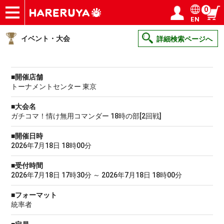
0
EN
ショップ
買取
記事
デッキ検索
デッキ構築
選手一覧
店舗一覧
イベント
ヘルプ
お問い合わせ
ログイン／会員登録
マイページ
イベント・大会
詳細検索ページへ
■開催店舗
トーナメントセンター 東京
■大会名
ガチコマ！情け無用コマンダー 18時の部[2回戦]
■開催日時
2026年7月18日 18時00分
■受付時間
2026年7月18日 17時30分 ～ 2026年7月18日 18時00分
■フォーマット
統率者