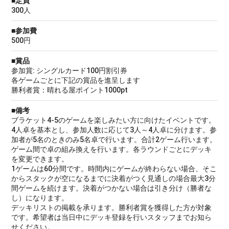
■定員
300人
■参加費
500円
■賞品
参加賞: シングルカード100円割引券
各ゲームごとに下記の賞品を進呈します
勝利者賞：晴れる屋ポイント1000pt
■備考
ブラケット4-5のゲームを楽しみたい方に向けたイベントです。
4人卓を基本とし、参加人数に応じて3人～4人卓に分けます。参
加者が5名のときのみ5名卓で行います。合計2ゲーム行います。
ゲーム間で卓の組み換えを行います。各ラウンドごとにデッキ
を変更できます。
1ゲームは60分間です。時間内にゲームが終わらない場合、そこ
からスタックが空になるまでに決着がつく見通しの場合最大3分
間ゲームを続けます。決着がつかない場合は引き分け（勝者な
し）になります。
デッキリストの掲載を承ります。勝利者賞を獲得した方が対象
です。希望者は当日中にデッキ登録を行いスタッフまでお知ら
せください。