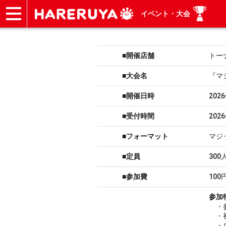
イベント・大会
ショップ
買取
記事
デッキ検索
デッキ構築
選手一覧
店舗一覧
イベント
ヘルプ
お問い合わせ
■開催店舗
トー
■大会名
『マ
■開催日時
202
■受付時間
202
■フォーマット
マジ
■定員
300
■参加費
100
参加
・参
・初
・ロ