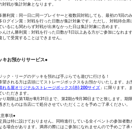
の対戦が集計対象となります。
勝利賞：同一日に同一プレイヤーと複数回対戦しても、最初の1回の
ログイン賞：対戦を行った日数が集計対象です。ただし、対戦待合席に
ているにも関わらず対戦が出来なかった日は集計対象に含めます。
んけん勝利賞：対戦を行った日数が1日以上ある方がご参加になれます
複して受賞することはできません。
ッキお預かりサービス●
ック・リーグのデッキを預れば手ぶらでも遊びに行ける！
望される方は店頭にてストレージボックスをお預かりいたします。お
晴れる屋オリジナルストレージボックス(赤) 200サイズ
」に限ります。
ていただきます。
り期限は第1期が8月31日まで、第2期が9月30日までと致します。期
過ぎたものは当店にて処分させていただくことを予めご了承ください。
意事項●
員は特に設けておりません。同時進行している全イベントの参加者数
なる場合があります。満席の際にはご参加になれませんので予めご了承