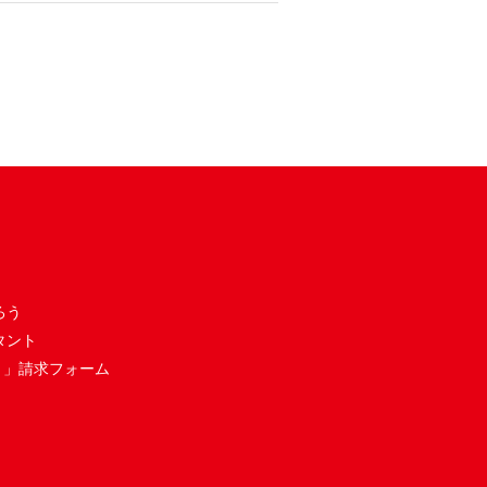
ろう
タント
き」請求フォーム