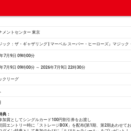
ナメントセンター 東京
ジック：ザ・ギャザリング | マーベル スーパー・ヒーローズ』マジック
6年7月9日 09時00分
6年7月9日 09時00分 ～ 2026年7月9日 22時30分
ックリーグ
人
円
特典：
加賞としてシングルカード100円割引券をお渡し
回エントリー時に「ストレージBOX」を配布(第1期、第2期あわせてお
グイン特典として参加のたびに「ちびキャラシール」をプレゼント！