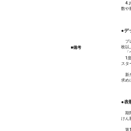
4.
数や
●デ
プレ
枚以
■備考
「ウ
1度
スタ
新た
求め
●表
期間
けん
第1回