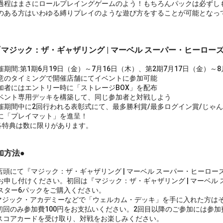
過程はまさにロールプレイングゲームのよう！もちろんパックは必ずし
のある方はいわゆる縛りプレイのような遊び方をすることが可能となっ
『マジック：ザ・ギャザリング | マーベル スーパー・ヒーロー
期間:第1期6月19日（金）～7月16日（木）、第2期7月17日（金）～8
のタイミングで開催店舗にてイベントに参加可能
者にはエントリー時に「ストレージBOX」を配布
ント専用デッキを構築して、同じ参加者と対戦しよう
期間中に2回行われる表彰式にて、最多勝利賞/最多ログイン賞/じゃん
に「プレイマット」を進呈！
特典は数に限りがあります。
加方法●
店頭にて『マジック：ザ・ギャザリング | マーベル スーパー・ヒーロ
お申し付けください。初回は『マジック：ザ・ギャザリング | マーベル
スター6パックをご購入ください。
ジック・アカデミーなどで「ウェルカム・デッキ」を手に入れた方はそ
初回のみ参加費100円をお支払いください。2回目以降のご参加には参
スコアカードを受け取り、対戦をお楽しみください。