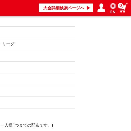
0
大会詳細検索ページへ
EN
ログイン／会員登録
マイページ
・リーグ
一人様1つまでの配布です。)