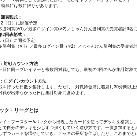
特典には数に限りがあります。
1回表彰式：
12（日）に開催予定
勝利賞(※1)／最多ログイン賞(※2)／じゃんけん勝利賞の受賞者計3
第2回表彰式：
2（日）に開催予定
勝利賞（※1）／最多ログイン賞（※2）／じゃんけん勝利賞の受賞者計
1：対戦カウント方法
日に同一プレイヤーと複数回対戦しても、最初の1回のみが集計対象
2：ログインカウント方法
を行った日数を集計します。ただし、対戦待合席に着席し30分間以上
対戦が出来なかった日は集計対象に含めます。
ック・リーグとは
イ・ブースター6パックから出現したカードを使ってデッキを構築し、
とで自分のデッキを少しずつ強くしていく遊び方です。一度参加すると
ずつカードを増やしていき、デッキの長所を伸ばしたり、これまでと