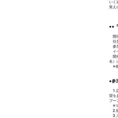
いく
覚え
●●
開催
任意
参加
イベ
開催
名）
※各
●参
1.
望を
ブー
※マ
2.
3.