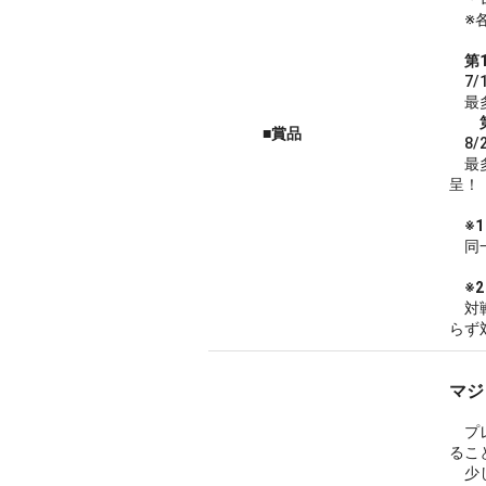
※各
第
7/
最多
■賞品
8/
最多
呈！
※
同一
※
対戦
らず
マジ
プレ
るこ
少し