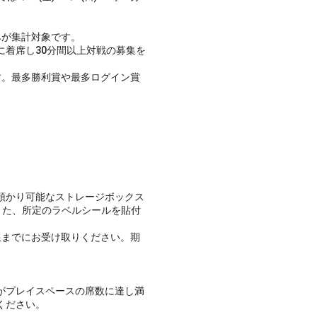
みが集計対象です。
着席し30分間以上対戦の募集を
。最多勝利賞や最多ログイン賞
預かり可能なストレージボックス
また、所定のラベルシールを貼付
限までにお受け取りください。期
がプレイスペースの席数に達し満
ください。