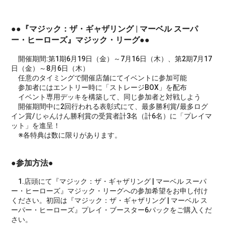
●●『マジック：ザ・ギャザリング | マーベル スーパ
ー・ヒーローズ』マジック・リーグ●●
開催期間:第1期6月19日（金）～7月16日（木）、第2期7月17
日（金）～8月6日（木）
任意のタイミングで開催店舗にてイベントに参加可能
参加者にはエントリー時に「ストレージBOX」を配布
イベント専用デッキを構築して、同じ参加者と対戦しよう
開催期間中に2回行われる表彰式にて、最多勝利賞/最多ログ
イン賞/じゃんけん勝利賞の受賞者計3名（計6名）に「プレイマ
ット」を進呈！
※各特典は数に限りがあります。
●参加方法●
1.店頭にて『マジック：ザ・ギャザリング | マーベル スーパ
ー・ヒーローズ』マジック・リーグへの参加希望をお申し付け
ください。初回は『マジック：ザ・ギャザリング | マーベル ス
ーパー・ヒーローズ』プレイ・ブースター6パックをご購入くだ
さい。