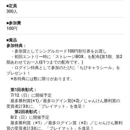
■定員
300人
■参加費
100円
■賞品
参加特典：
・参加賞としてシングルカード100円割引券をお渡し
・初回エントリー時に「ストレージBOX」を配布(第1期、第2
期あわせてお一人様1つまでの配布です。)
・ログイン特典として参加のたびに「ちびキャラシール」を
プレゼント！
※各特典には数に限りがあります。
第1回表彰式：
7/12（日）に開催予定
最多勝利賞(※1)／最多ログイン賞(※2)／じゃんけん勝利賞の
受賞者計3名に、「プレイマット」を進呈！
第2回表彰式：
8/2（日）に開催予定
最多勝利賞（※1）／最多ログイン賞（※2）／じゃんけん勝利
賞の受賞者計3名に、「プレイマット」を進呈！