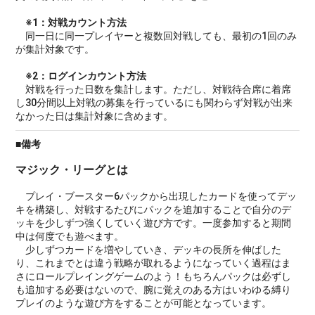
※1：対戦カウント方法
同一日に同一プレイヤーと複数回対戦しても、最初の1回のみ
が集計対象です。
※2：ログインカウント方法
対戦を行った日数を集計します。ただし、対戦待合席に着席
し30分間以上対戦の募集を行っているにも関わらず対戦が出来
なかった日は集計対象に含めます。
■備考
マジック・リーグとは
プレイ・ブースター6パックから出現したカードを使ってデッ
キを構築し、対戦するたびにパックを追加することで自分のデ
ッキを少しずつ強くしていく遊び方です。一度参加すると期間
中は何度でも遊べます。
少しずつカードを増やしていき、デッキの長所を伸ばした
り、これまでとは違う戦略が取れるようになっていく過程はま
さにロールプレイングゲームのよう！もちろんパックは必ずし
も追加する必要はないので、腕に覚えのある方はいわゆる縛り
プレイのような遊び方をすることが可能となっています。