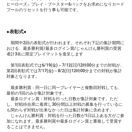
ヒーローズ』プレイ・ブースター6パックをお求めになりカード
プールのリセットを行う事も可能です。
●表彰式●
期間中2回の表彰式が行われます。それぞれ下記の集計期間に
おける、最多勝利賞/最多ログイン賞/じゃんけん勝利賞の受賞
者計3名に限定プレイマットを進呈します
第1回表彰式では6/19(金)～7/12(日)12時00分までの対戦が、
第2回表彰式では7/17(金)～8/2(日)12時00分までの対戦が集計
対象となります。
最多勝利賞：同一日に同一プレイヤーと複数回対戦しても、
最初の1回のみが集計対象です。
最多ログイン賞：対戦を行った日数が集計対象です。ただ
し、対戦待合席に着席し30分間以上対戦の募集を行っているに
も関わらず対戦が出来なかった日は集計対象に含めます。
じゃんけん勝利賞：対戦を行った日数が1日以上ある方がご参
加になれます。最多勝利賞や最多ログイン賞と重複して受賞す
ることはできません。