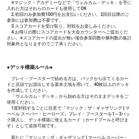
※マジック・アカデミーなどで「ウェルカム・デッキ」を手に
入れた方はそれらのカードも使用してOK
2.初回のみ参加費100円をお支払いください。2回目以降のご
参加には参加費は不要です。
3.スコアカードを受け取り、対戦をお楽しみください。
4.お帰りの際にスコアカードを大会カウンターへご提出くだ
さい。※スコアカードの提出が無い場合参加回数や勝利数の集計
対象外となりますのでご了承ください。
●デッキ構築ルール●
プレイ・ブースターで始める方は、パックから出てくるカー
ドと店頭でお貸出しする基本土地を用いて、40枚以上のデッキ
を作成してください。
「ウェルカム・デッキ」から始める方はそのままデッキをご
使用ください。
1度対戦するごとに任意で『マジック：ザ・ギャザリング | マ
ーベル スーパー・ヒーローズ』プレイ・ブースターを1～3パッ
ク購入し、デッキ構築に使えるカード（カードプールと呼びま
す）として追加可能です。
新たに『マジック：ザ・ギャザリング | マーベル スーパー・