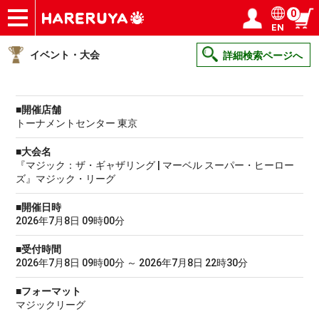
0
EN
ショップ
買取
記事
デッキ検索
デッキ構築
選手一覧
店舗一覧
イベント
ヘルプ
お問い合わせ
ログイン／会員登録
マイページ
イベント・大会
詳細検索ページへ
■開催店舗
トーナメントセンター 東京
■大会名
『マジック：ザ・ギャザリング | マーベル スーパー・ヒーロー
ズ』マジック・リーグ
■開催日時
2026年7月8日 09時00分
■受付時間
2026年7月8日 09時00分 ～ 2026年7月8日 22時30分
■フォーマット
マジックリーグ