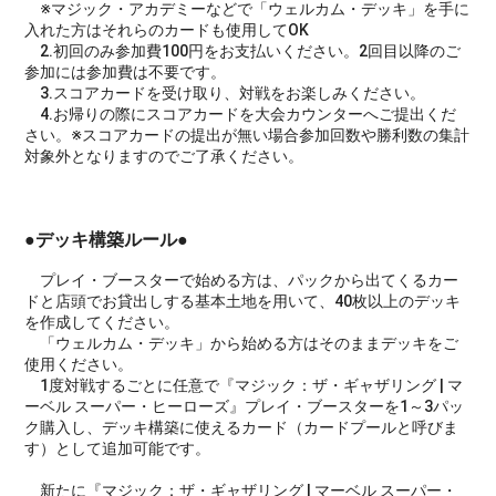
※マジック・アカデミーなどで「ウェルカム・デッキ」を手に
入れた方はそれらのカードも使用してOK
2.初回のみ参加費100円をお支払いください。2回目以降のご
参加には参加費は不要です。
3.スコアカードを受け取り、対戦をお楽しみください。
4.お帰りの際にスコアカードを大会カウンターへご提出くだ
さい。※スコアカードの提出が無い場合参加回数や勝利数の集計
対象外となりますのでご了承ください。
●デッキ構築ルール●
プレイ・ブースターで始める方は、パックから出てくるカー
ドと店頭でお貸出しする基本土地を用いて、40枚以上のデッキ
を作成してください。
「ウェルカム・デッキ」から始める方はそのままデッキをご
使用ください。
1度対戦するごとに任意で『マジック：ザ・ギャザリング | マ
ーベル スーパー・ヒーローズ』プレイ・ブースターを1～3パッ
ク購入し、デッキ構築に使えるカード（カードプールと呼びま
す）として追加可能です。
新たに『マジック：ザ・ギャザリング | マーベル スーパー・