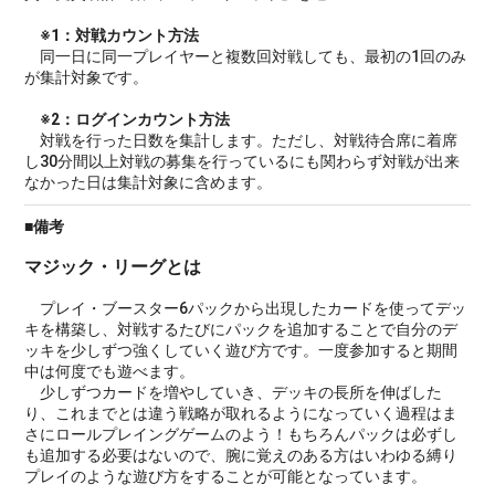
※1：対戦カウント方法
同一日に同一プレイヤーと複数回対戦しても、最初の1回のみ
が集計対象です。
※2：ログインカウント方法
対戦を行った日数を集計します。ただし、対戦待合席に着席
し30分間以上対戦の募集を行っているにも関わらず対戦が出来
なかった日は集計対象に含めます。
■備考
マジック・リーグとは
プレイ・ブースター6パックから出現したカードを使ってデッ
キを構築し、対戦するたびにパックを追加することで自分のデ
ッキを少しずつ強くしていく遊び方です。一度参加すると期間
中は何度でも遊べます。
少しずつカードを増やしていき、デッキの長所を伸ばした
り、これまでとは違う戦略が取れるようになっていく過程はま
さにロールプレイングゲームのよう！もちろんパックは必ずし
も追加する必要はないので、腕に覚えのある方はいわゆる縛り
プレイのような遊び方をすることが可能となっています。