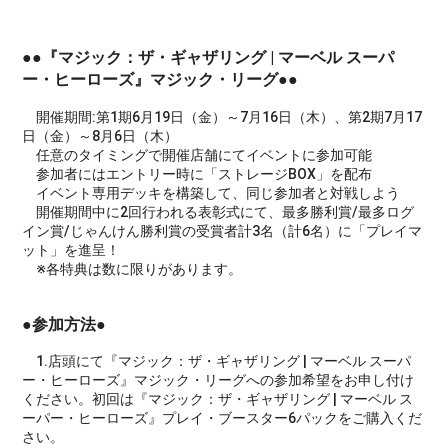
●●『マジック：ザ・ギャザリング | マーベル スーパ
ー・ヒーローズ』マジック・リーグ●●
開催期間:第1期6月19日（金）～7月16日（木）、第2期7月17
日（金）～8月6日（木）
任意のタイミングで開催店舗にてイベントに参加可能
参加者にはエントリー時に「ストレージBOX」を配布
イベント専用デッキを構築して、同じ参加者と対戦しよう
開催期間中に2回行われる表彰式にて、最多勝利賞/最多ログ
イン賞/じゃんけん勝利賞の受賞者計3名（計6名）に「プレイマ
ット」を進呈！
※各特典は数に限りがあります。
●参加方法●
1.店頭にて『マジック：ザ・ギャザリング | マーベル スーパ
ー・ヒーローズ』マジック・リーグへの参加希望をお申し付け
ください。初回は『マジック：ザ・ギャザリング | マーベル ス
ーパー・ヒーローズ』プレイ・ブースター6パックをご購入くだ
さい。