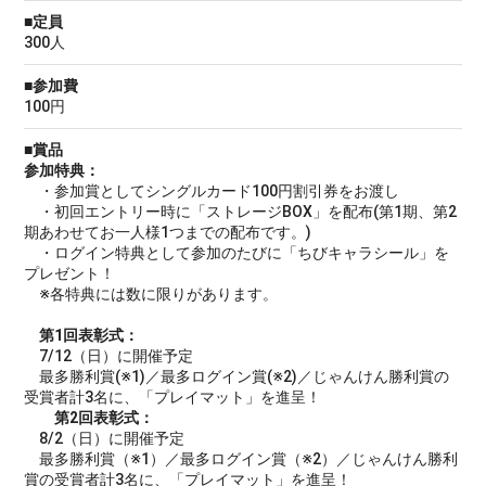
■定員
300人
■参加費
100円
■賞品
参加特典：
・参加賞としてシングルカード100円割引券をお渡し
・初回エントリー時に「ストレージBOX」を配布(第1期、第2
期あわせてお一人様1つまでの配布です。)
・ログイン特典として参加のたびに「ちびキャラシール」を
プレゼント！
※各特典には数に限りがあります。
第1回表彰式：
7/12（日）に開催予定
最多勝利賞(※1)／最多ログイン賞(※2)／じゃんけん勝利賞の
受賞者計3名に、「プレイマット」を進呈！
第2回表彰式：
8/2（日）に開催予定
最多勝利賞（※1）／最多ログイン賞（※2）／じゃんけん勝利
賞の受賞者計3名に、「プレイマット」を進呈！