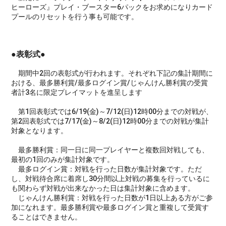
ヒーローズ』プレイ・ブースター6パックをお求めになりカード
プールのリセットを行う事も可能です。
●表彰式●
期間中2回の表彰式が行われます。それぞれ下記の集計期間に
おける、最多勝利賞/最多ログイン賞/じゃんけん勝利賞の受賞
者計3名に限定プレイマットを進呈します
第1回表彰式では6/19(金)～7/12(日)12時00分までの対戦が、
第2回表彰式では7/17(金)～8/2(日)12時00分までの対戦が集計
対象となります。
最多勝利賞：同一日に同一プレイヤーと複数回対戦しても、
最初の1回のみが集計対象です。
最多ログイン賞：対戦を行った日数が集計対象です。ただ
し、対戦待合席に着席し30分間以上対戦の募集を行っているに
も関わらず対戦が出来なかった日は集計対象に含めます。
じゃんけん勝利賞：対戦を行った日数が1日以上ある方がご参
加になれます。最多勝利賞や最多ログイン賞と重複して受賞す
ることはできません。