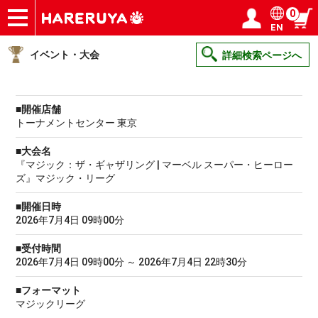
0
EN
ショップ
買取
記事
デッキ検索
デッキ構築
選手一覧
店舗一覧
イベント
ヘルプ
お問い合わせ
ログイン／会員登録
マイページ
イベント・大会
詳細検索ページへ
■開催店舗
トーナメントセンター 東京
■大会名
『マジック：ザ・ギャザリング | マーベル スーパー・ヒーロー
ズ』マジック・リーグ
■開催日時
2026年7月4日 09時00分
■受付時間
2026年7月4日 09時00分 ～ 2026年7月4日 22時30分
■フォーマット
マジックリーグ