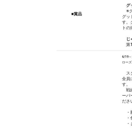
グ
※グ
■賞品
グッ
す。
トの
じ
第1
6/1
ローズ
スタ
全員
す。
戦績
ーパ
ださ
・勝
・色
・ま