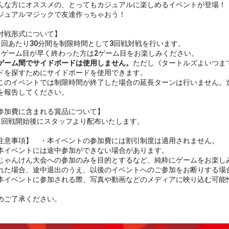
な方にオススメの、とってもカジュアルに楽しめるイベントが登場！
ュアルマジックで友達作っちゃおう！
戦形式について】
回あたり30分間を制限時間として3回戦対戦を行います。
ゲーム目が早く終わった方は2ゲーム目をお楽しみください。
ゲーム間でサイドボードは使用しません。
ただし《タートルズよいつま
ドを探すためにサイドボードを使用できます。
のイベントでは制限時間が終了した場合の延長ターンは行いません。
を報告してください。
加費に含まれる賞品について】
回戦開始後にスタッフより配布いたします。
意事項】 ・本イベントの参加費には割引制度は適用されません。
イベントには途中参加ができない場合があります。
ゃんけん大会への参加のみを目的とするなど、純粋にゲームをお楽し
れた場合、途中退出のうえ、以後のイベントへのご参加をお断りする場
イベントに参加される際、写真や動画などのメディアに映り込む可能
ご了承ください。