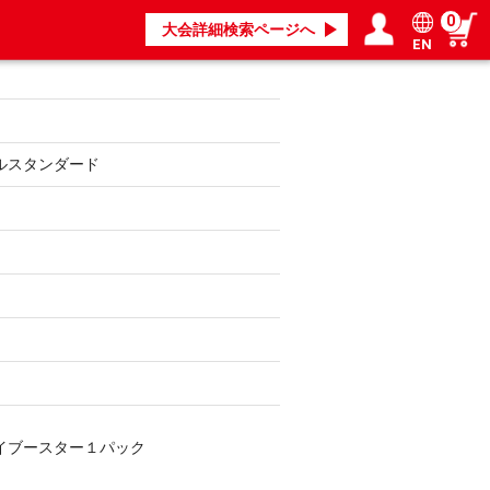
0
大会詳細検索ページへ
EN
ログイン／会員登録
マイページ
ルスタンダード
イブースター１パック