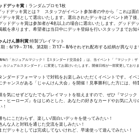
ッドデッキ賞：
ランダムプロモ1枚
ッドデッキ賞とは？ スタッフがイベント参加者の中から「これは面
ドデッキ賞として選出いたします。選出されたデッキはイベント終了後
グッドデッキ賞は参加者が4名以上の場合に選出いたします。グッドデ
掲載を承ります。希望者は当日中にデッキ登録を行いスタッフまでお知
ゃんけん勝利賞:
特製プレイマット
期：6/19～7/16、第2期：7/17～8/6それぞれ配布する絵柄が異なり
9～8/6の「カジュアルマジック！【スタンダード交流会】」は、当イベント「『マジック：ザ・
』カジュアルスタンダード」に変更してお届けいたします。開催日程が一部変更しており
ンダードフォーマットで対戦をお楽しみいただくイベントです。イベ
にチャンスがある「じゃんけん大会」を開催！見事勝利した方には、特
を気にせずどなたでもプレイマットを狙えますので、ぜひ『マジック：ザ
ー・ヒーローズ』をはじめとした、あなたの好きなカードやお気に入り
い！
ちにこだわらず、楽しい/面白いデッキを使ってみたい！
んな人と対戦を通じた交流を楽しみたい！
だデッキとしては完成してないけれど、早速使って遊んでみたい！