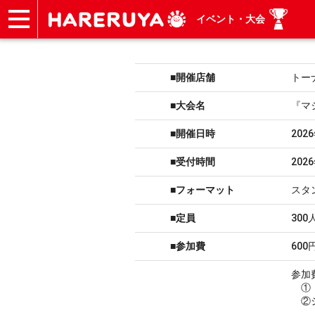
イベント・大会
ショップ
買取
記事
デッキ検索
デッキ構築
選手一覧
店舗一覧
イベント
ヘルプ
お問い合わせ
■開催店舗
トー
■大会名
『マ
■開催日時
202
■受付時間
202
■フォーマット
スタ
■定員
300
■参加費
600
参加
①『
②シ