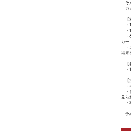
そん
カジ
【対
・1
・1
・
カー
・こ
結果
【参
・1
【注
・本
・じ
見ら
・本
予め