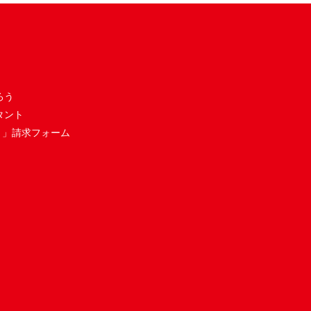
ろう
タント
き」請求フォーム