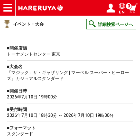
0
EN
ショップ
買取
記事
デッキ検索
デッキ構築
選手一覧
店舗一覧
イベント
ヘルプ
お問い合わせ
ログイン／会員登録
マイページ
イベント・大会
詳細検索ページへ
■開催店舗
トーナメントセンター 東京
■大会名
『マジック：ザ・ギャザリング | マーベル スーパー・ヒーロー
ズ』カジュアルスタンダード
■開催日時
2026年7月10日 19時00分
■受付時間
2026年7月10日 18時30分 ～ 2026年7月10日 19時00分
■フォーマット
スタンダード