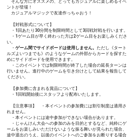
そんな方にオススメの、とってもカジュアルに楽しめるイベ
ントが登場！
カジュアルマジックで友達作っちゃおう！
【対戦形式について】
・1回あたり30分間を制限時間として3回戦対戦を行います。
・1ゲーム目が早く終わった方は2ゲーム目をお楽しみくださ
い。
・
ゲーム間でサイドボードは使用しません。
ただし《タート
ルズよいつまでも》のようなゲームの外部からカードを探すた
めにサイドボードを使用できます。
・このイベントでは制限時間が終了した場合の延長ターンは
行いません。進行中のゲームを引き分けとして結果を報告して
ください。
【参加費に含まれる賞品について】
・1回戦開始後にスタッフより配布いたします。
【注意事項】 ・本イベントの参加費には割引制度は適用さ
れません。
・本イベントには途中参加ができない場合があります。
・じゃんけん大会への参加のみを目的とするなど、純粋にゲ
ームをお楽しみいただけないような振る舞いが見られた場合、
途中退出のうえ、以後のイベントへのご参加をお断りする場合