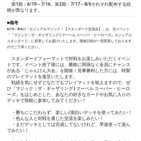
第1期：6/19～7/16、第2期：7/17～8/6それぞれ配布する絵
柄が異なります。
■備考
6/19～8/6の「カジュアルマジック！【スタンダード交流会】」は、当イベント
「『マジック：ザ・ギャザリング | マーベル スーパー・ヒーローズ』カジュアル
スタンダード」に変更してお届けいたします。開催日程が一部変更しております
のでご了承ください。
スタンダードフォーマットで対戦をお楽しみいただくイベン
トです。イベント終了後には、勝敗に関係なく全員にチャンス
がある「じゃんけん大会」を開催！見事勝利した方には、特製
のプレイマットを進呈いたします。
戦績を気にせずどなたでもプレイマットを狙えますので、ぜ
ひ『マジック：ザ・ギャザリング | マーベル スーパー・ヒーロ
ーズ』をはじめとした、あなたの好きなカードやお気に入りの
デッキで気軽に参加してみてください！
・勝ちにこだわらず、楽しい/面白いデッキを使ってみたい！
・色んな人と対戦を通じた交流を楽しみたい！
・まだデッキとしては完成してないけれど、早速使って遊ん
でみたい！