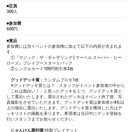
■定員
300人
■参加費
600円
■賞品
参加費には当イベントの参加権に加えて以下の内容が含まれま
す。
①『マジック：ザ・ギャザリング | マーベル スーパー・ヒー
ローズ』プレイブースター１パック
②シングルカード100円割引券2枚
グッドデッキ賞：
ランダムプロモ1枚
※グッドデッキ賞とは？ スタッフがイベント参加者の中から
「これは面白い！」と思ったデッキを１つ、グッドデッキ賞と
して選出いたします。選出されたデッキはイベント終了後、写
真撮影をさせていただきます。グッドデッキ賞は参加者が4名以
上の場合に選出いたします。グッドデッキ賞を獲得した方はデ
ッキリストの掲載を承ります。希望者は当日中にデッキ登録を
行いスタッフまでお知らせください。
じゃんけん勝利賞:
特製プレイマット