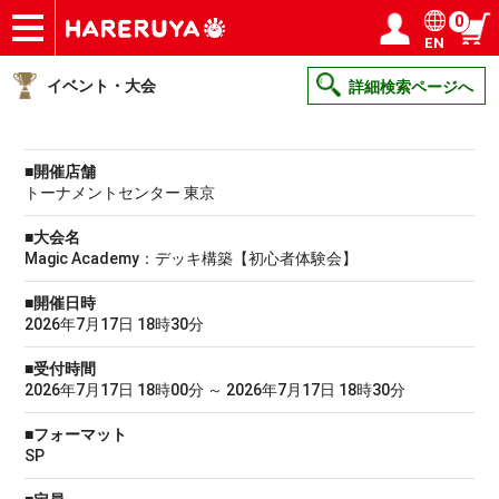
0
EN
ショップ
買取
記事
デッキ検索
デッキ構築
選手一覧
店舗一覧
イベント
ヘルプ
お問い合わせ
ログイン／会員登録
マイページ
イベント・大会
詳細検索ページへ
■開催店舗
トーナメントセンター 東京
■大会名
Magic Academy：デッキ構築【初心者体験会】
■開催日時
2026年7月17日 18時30分
■受付時間
2026年7月17日 18時00分 ～ 2026年7月17日 18時30分
■フォーマット
SP