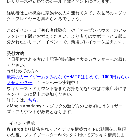
レリリースや初めてのシールド戦イベントに備えます。
経験者はこの機会に家族や友人を連れてきて、次世代のマジッ
ク・プレイヤーを集められるでしょう。
このイベントは「初心者体験会」や「オープンハウス」のアッ
プグレード版とお考えください。より多くのサポートと２部に
分かれたシリーズ・イベントで、新規プレイヤーを迎えます。
受付方法
当日受付される方は上記受付時間内に大会カウンターへお越し
ください。
○はじめての方へ
最高のカードゲームをみんなで〜MTGはじめて、1000円もらい
ませんか？〜
キャンペーン実施中！
ウィザーズ・アカウントをまだお持ちでない方はご来店時にキ
ャンペーンに是非ご参加ください。
詳しくは
こちら。
※Magic Academy：マジックの遊び方のご参加にはウィザー
ズ・アカウントが必要となります。
○イベント構成
Wizardsより提供されているデッキ構築ガイドの動画をご覧頂
いた後、プレイブースター6パックを用いてデッキを構築しま