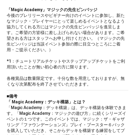
「Magic Academy」マジックの先生ピンバッジ
今後のプレリリースやビギナー向けのイベントに参加し、新た
なマジック・プレイヤーにとって楽しめるイベントとなるよう
協力してくれる方にはマジックの先生ピンバッジを進呈しま
す。ご希望の方皆様に差し上げられない場合があります。ご希
望される方はスタッフへお申し付けください。（マジックの先
生ピンバッジは当該イベント参加の際に目立つところにご着
用・ご提示ください。）
*1：チュートリアルチケットやステップアップチケットをご利
用頂いたことが無い初心者の方に限ります。
各種賞品は数量限定です。十分な数を用意しておりますが、無
くなり次第配布を終了させていただきます。
■備考
「 Magic Academy：デッキ構築」とは？
「Magic Academy：デッキ構築」は、デッキ構築を体験できま
す。「Magic Academy：マジックの遊び方」に続くシリーズイ
ベントの１つです。このイベントでは、マジック：ザ・ギャザ
リング『ファウンデーションズ』プレイ・ブースター６パック
を購入していただき、そこからデッキを構築する練習をしてプ