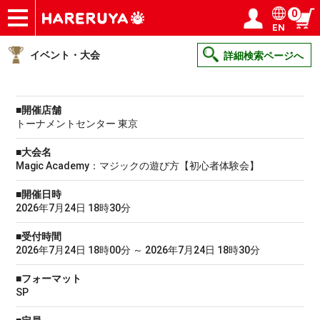
0
EN
ショップ
買取
記事
デッキ検索
デッキ構築
選手一覧
店舗一覧
イベント
ヘルプ
お問い合わせ
ログイン／会員登録
マイページ
イベント・大会
詳細検索ページへ
■開催店舗
トーナメントセンター 東京
■大会名
Magic Academy：マジックの遊び方【初心者体験会】
■開催日時
2026年7月24日 18時30分
■受付時間
2026年7月24日 18時00分 ～ 2026年7月24日 18時30分
■フォーマット
SP