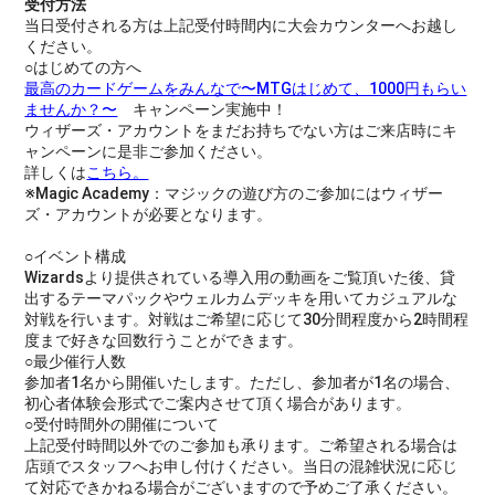
受付方法
当日受付される方は上記受付時間内に大会カウンターへお越し
ください。
○はじめての方へ
最高のカードゲームをみんなで〜MTGはじめて、1000円もらい
ませんか？〜
キャンペーン実施中！
ウィザーズ・アカウントをまだお持ちでない方はご来店時にキ
ャンペーンに是非ご参加ください。
詳しくは
こちら。
※Magic Academy：マジックの遊び方のご参加にはウィザー
ズ・アカウントが必要となります。
○イベント構成
Wizardsより提供されている導入用の動画をご覧頂いた後、貸
出するテーマパックやウェルカムデッキを用いてカジュアルな
対戦を行います。対戦はご希望に応じて30分間程度から2時間程
度まで好きな回数行うことができます。
○最少催行人数
参加者1名から開催いたします。ただし、参加者が1名の場合、
初心者体験会形式でご案内させて頂く場合があります。
○受付時間外の開催について
上記受付時間以外でのご参加も承ります。ご希望される場合は
店頭でスタッフへお申し付けください。当日の混雑状況に応じ
て対応できかねる場合がございますので予めご了承ください。