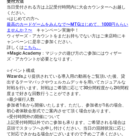
受付方法
当日受付される方は上記受付時間内に大会カウンターへお越し
ください。
○はじめての方へ
最高のカードゲームをみんなで〜MTGはじめて、1000円もらい
ませんか？〜
キャンペーン実施中！
ウィザーズ・アカウントをまだお持ちでない方はご来店時にキ
ャンペーンに是非ご参加ください。
詳しくは
こちら。
※Magic Academy：マジックの遊び方のご参加にはウィザー
ズ・アカウントが必要となります。
○イベント構成
Wizardsより提供されている導入用の動画をご覧頂いた後、貸
出するテーマパックやウェルカムデッキを用いてカジュアルな
対戦を行います。対戦はご希望に応じて30分間程度から2時間程
度まで好きな回数行うことができます。
○最少催行人数
参加者1名から開催いたします。ただし、参加者が1名の場合、
初心者体験会形式でご案内させて頂く場合があります。
○受付時間外の開催について
上記受付時間以外でのご参加も承ります。ご希望される場合は
店頭でスタッフへお申し付けください。当日の混雑状況に応じ
て対応できかねる場合がございますので予めご了承ください。