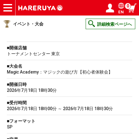
0
EN
ショップ
買取
記事
デッキ検索
デッキ構築
選手一覧
店舗一覧
イベント
ヘルプ
お問い合わせ
ログイン／会員登録
マイページ
イベント・大会
詳細検索ページへ
■開催店舗
トーナメントセンター 東京
■大会名
Magic Academy：マジックの遊び方【初心者体験会】
■開催日時
2026年7月18日 18時30分
■受付時間
2026年7月18日 18時00分 ～ 2026年7月18日 18時30分
■フォーマット
SP