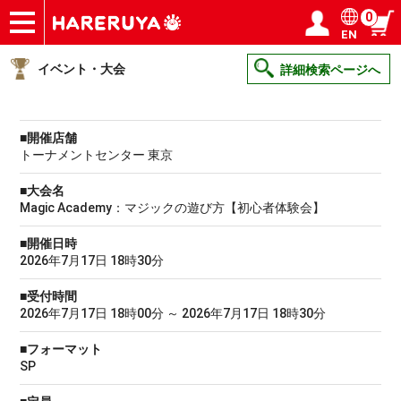
0
EN
ショップ
買取
記事
デッキ検索
デッキ構築
選手一覧
店舗一覧
イベント
ヘルプ
お問い合わせ
ログイン／会員登録
マイページ
イベント・大会
詳細検索ページへ
■開催店舗
トーナメントセンター 東京
■大会名
Magic Academy：マジックの遊び方【初心者体験会】
■開催日時
2026年7月17日 18時30分
■受付時間
2026年7月17日 18時00分 ～ 2026年7月17日 18時30分
■フォーマット
SP