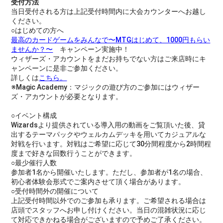
受付方法
当日受付される方は上記受付時間内に大会カウンターへお越し
ください。
○はじめての方へ
最高のカードゲームをみんなで〜MTGはじめて、1000円もらい
ませんか？〜
キャンペーン実施中！
ウィザーズ・アカウントをまだお持ちでない方はご来店時にキ
ャンペーンに是非ご参加ください。
詳しくは
こちら。
※Magic Academy：マジックの遊び方のご参加にはウィザー
ズ・アカウントが必要となります。
○イベント構成
Wizardsより提供されている導入用の動画をご覧頂いた後、貸
出するテーマパックやウェルカムデッキを用いてカジュアルな
対戦を行います。対戦はご希望に応じて30分間程度から2時間程
度まで好きな回数行うことができます。
○最少催行人数
参加者1名から開催いたします。ただし、参加者が1名の場合、
初心者体験会形式でご案内させて頂く場合があります。
○受付時間外の開催について
上記受付時間以外でのご参加も承ります。ご希望される場合は
店頭でスタッフへお申し付けください。当日の混雑状況に応じ
て対応できかねる場合がございますので予めご了承ください。