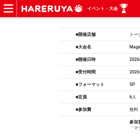
イベント・大会
ショップ
買取
記事
デッキ検索
デッキ構築
選手一覧
店舗一覧
イベント
ヘルプ
お問い合わせ
■開催店舗
トー
■大会名
Ma
■開催日時
202
■受付時間
202
■フォーマット
SP
■定員
6人
■参加費
無料
参加
「マ