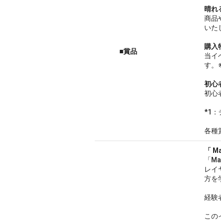
晴れ
商品
いた
購入
■賞品
当イ
す。
初心
初心
*1
各種
「 M
「M
レイ
方を
経験
この