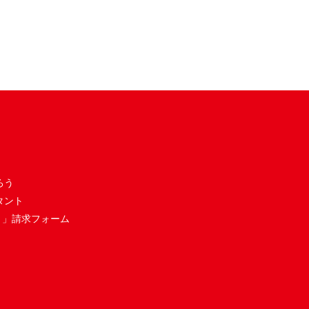
ろう
タント
き」請求フォーム