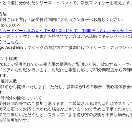
トと２部に分かれたシリーズ・イベントで、新規プレイヤーを迎えます
方法
受付される方は上記受付時間内に大会カウンターへお越しください。
じめての方へ
のカードゲームをみんなで〜MTGはじめて、1000円もらいませんか？
ザーズ・アカウントをまだお持ちでない方はご来店時にキャンペーンに
くは
こちら。
agic Academy：マジックの遊び方のご参加にはウィザーズ・アカウン
ベント構成
zardsより提供されている導入用の動画をご覧頂いた後、貸出するテー
ジュアルな対戦を行います。対戦はご希望に応じて30分間程度から2時
ます。
少催行人数
者1名から開催いたします。ただし、参加者が1名の場合、初心者体験会
す。
付時間外の開催について
受付時間以外でのご参加も承ります。ご希望される場合は店頭でスタッ
状況に応じて対応できかねる場合がございますので予めご了承ください
プでご来店いただくなど、スタッフによる遊び方の説明が不要な場合は
も開催可能です。