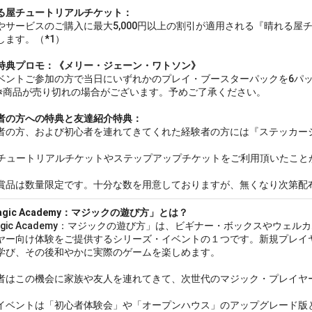
る屋チュートリアルチケット：
やサービスのご購入に最大5,000円以上の割引が適用される『晴れる屋
します。（*1）
特典プロモ：《メリー・ジェーン・ワトソン》
ベントご参加の方で当日にいずれかのプレイ・ブースターパックを6パ
※商品が売り切れの場合がございます。予めご了承ください。
者の方への特典と友達紹介特典：
者の方、および初心者を連れてきてくれた経験者の方には『ステッカー
：チュートリアルチケットやステップアップチケットをご利用頂いたこと
賞品は数量限定です。十分な数を用意しておりますが、無くなり次第配
agic Academy：マジックの遊び方」とは？
agic Academy：マジックの遊び方」は、ビギナー・ボックスやウェ
ヤー向け体験をご提供するシリーズ・イベントの１つです。新規プレイ
学び、その後和やかに実際のゲームを楽しめます。
者はこの機会に家族や友人を連れてきて、次世代のマジック・プレイヤ
イベントは「初心者体験会」や「オープンハウス」のアップグレード版