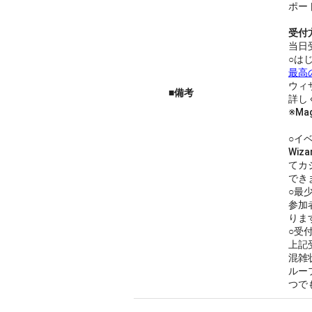
ポー
受付
当日
○は
最高
ウィ
■備考
詳し
※M
○イ
Wi
てカ
でき
○最
参加
りま
○受
上記
混雑
ルー
つで