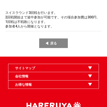
スイスラウンド3回戦を行います。
2回戦開始まで途中参加が可能です。その場合参加費は300円、
1回戦は不戦敗になります。
参加者4人から開催となります。
戻る
サイトマップ
オンラインショップ
買取
記事
選手一覧
デッキ検索
デッキ構築
イベント・大会
店舗のご案内
お問い合わせ
ヘルプ
FAQ
会社情報
利用規約
スタッフ募集
特定商取引法表示
個人情報保護指針
企業情報
お得な情報
晴れる屋X
晴れる屋チャンネル
MTGプロフィールを作ろう
MTG統率者診断アシスタント
「イベント開催の手引き」請求フォーム