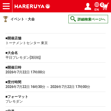
0
EN
ショップ
買取
記事
デッキ検索
デッキ構築
選手一覧
店舗一覧
イベント
ヘルプ
お問い合わせ
ログイン／会員登録
マイページ
イベント・大会
詳細検索ページへ
■開催店舗
トーナメントセンター 東京
■大会名
平日プレモダン[3回戦]
■開催日時
2026年7月22日 17時00分
■受付時間
2026年7月22日 16時30分 ～ 2026年7月22日 17時00分
■フォーマット
プレモダン