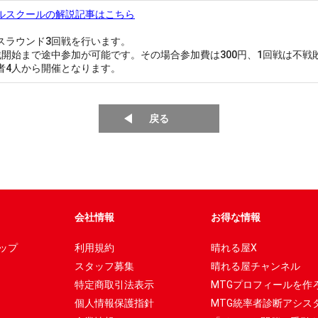
ルスクールの解説記事はこちら
スラウンド3回戦を行います。
戦開始まで途中参加が可能です。その場合参加費は300円、1回戦は不戦
者4人から開催となります。
戻る
会社情報
お得な情報
ップ
利用規約
晴れる屋X
スタッフ募集
晴れる屋チャンネル
特定商取引法表示
MTGプロフィールを作
個人情報保護指針
MTG統率者診断アシス