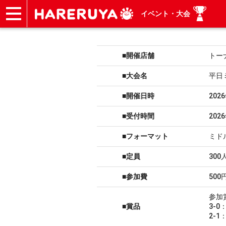
イベント・大会
ショップ
買取
記事
デッキ検索
デッキ構築
選手一覧
店舗一覧
イベント
ヘルプ
お問い合わせ
■開催店舗
トー
■大会名
平日
■開催日時
202
■受付時間
202
■フォーマット
ミド
■定員
300
■参加費
500
参加
■賞品
3-
2-