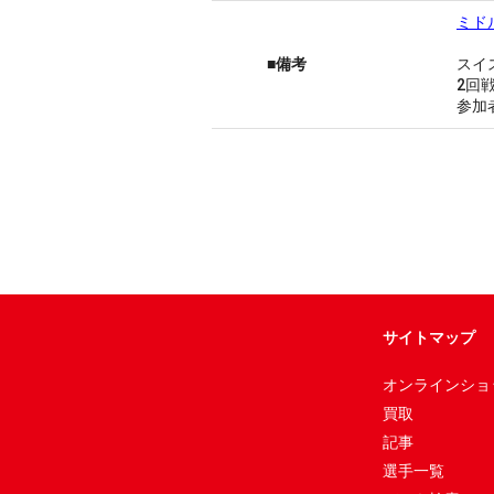
ミド
■備考
スイ
2回
参加
サイトマップ
オンラインショ
買取
記事
選手一覧