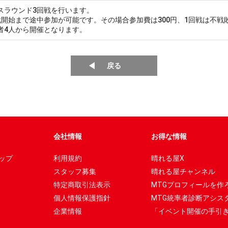
スラウンド3回戦を行います。
戦開始まで途中参加が可能です。その場合参加費は300円、1回戦は不戦
者4人から開催となります。
戻る
会社情報
お得な情報
ップ
利用規約
晴れる屋X
スタッフ募集
晴れる屋チャンネル
特定商取引法表示
MTGプロフィールを作
個人情報保護指針
MTG統率者診断アシス
企業情報
「イベント開催の手引