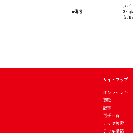
スイ
■備考
2回
参加
サイトマップ
オンラインショ
買取
記事
選手一覧
デッキ検索
デッキ構築