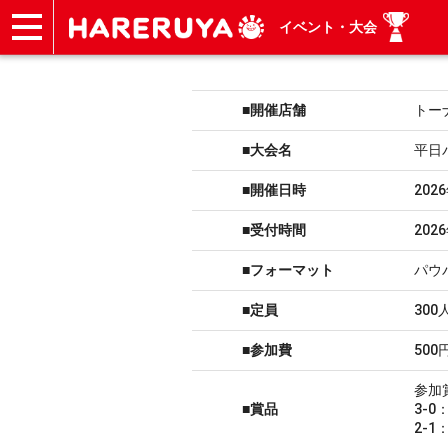
イベント・大会
ショップ
買取
記事
デッキ検索
デッキ構築
選手一覧
店舗一覧
イベント
ヘルプ
お問い合わせ
■開催店舗
トー
■大会名
平日
■開催日時
202
■受付時間
202
■フォーマット
パウ
■定員
300
■参加費
500
参加
■賞品
3-
2-