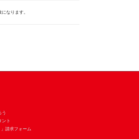
敗になります。
ろう
タント
き」請求フォーム