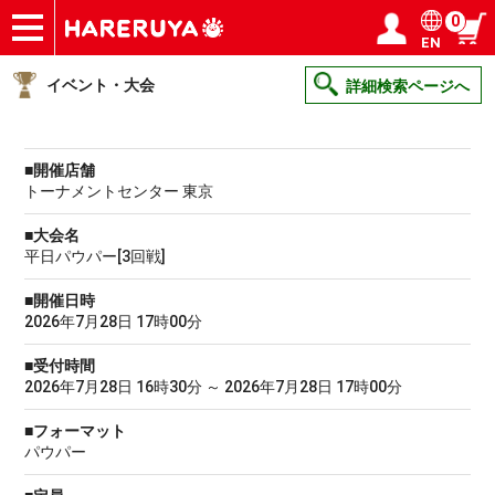
0
EN
ショップ
買取
記事
デッキ検索
デッキ構築
選手一覧
店舗一覧
イベント
ヘルプ
お問い合わせ
ログイン／会員登録
マイページ
イベント・大会
詳細検索ページへ
■開催店舗
トーナメントセンター 東京
■大会名
平日パウパー[3回戦]
■開催日時
2026年7月28日 17時00分
■受付時間
2026年7月28日 16時30分 ～ 2026年7月28日 17時00分
■フォーマット
パウパー