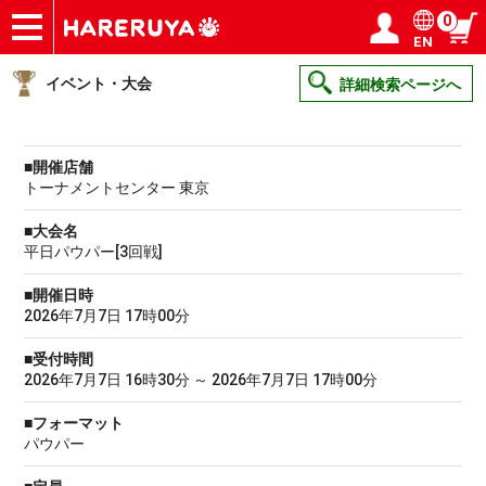
0
EN
ショップ
買取
記事
デッキ検索
デッキ構築
選手一覧
店舗一覧
イベント
ヘルプ
お問い合わせ
ログイン／会員登録
マイページ
イベント・大会
詳細検索ページへ
■開催店舗
トーナメントセンター 東京
■大会名
平日パウパー[3回戦]
■開催日時
2026年7月7日 17時00分
■受付時間
2026年7月7日 16時30分 ～ 2026年7月7日 17時00分
■フォーマット
パウパー